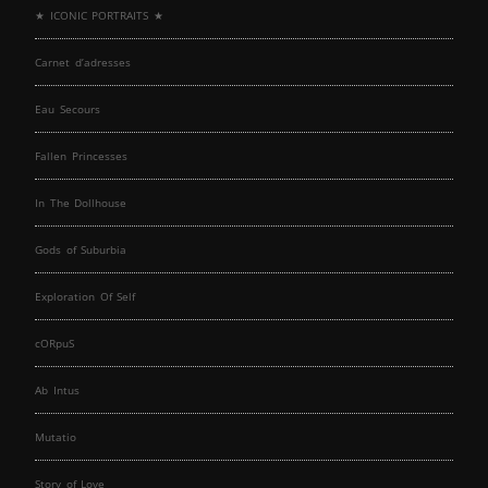
★ ICONIC PORTRAITS ★
Carnet d’adresses
Eau Secours
Fallen Princesses
In The Dollhouse
Gods of Suburbia
Exploration Of Self
cORpuS
Ab Intus
Mutatio
Story of Love