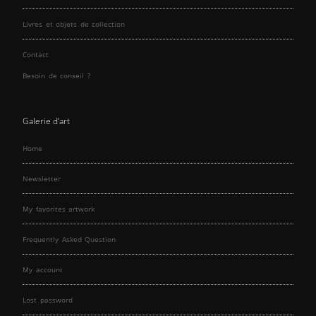
Livres et objets de collection
Contact
Besoin de conseil ?
Galerie d’art
Home
Newsletter
My favorites artwork
Frequently Asked Question
My account
Lost password