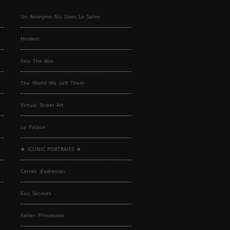
Un Anonyme Nu Dans Le Salon
Hinders
Into The Box
The World We Left Them
Virtual Street Art
Le Palace
★ ICONIC PORTRAITS ★
Carnet d’adresses
Eau Secours
Fallen Princesses