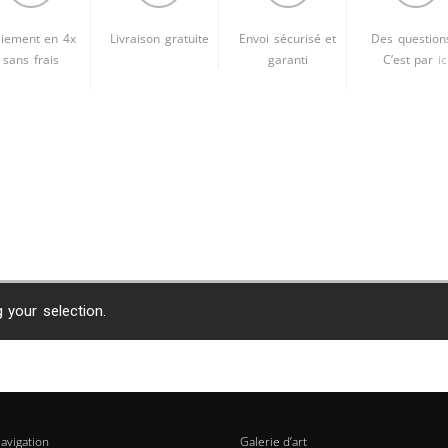
Brooke Shaden
iement en 4x
Livraison gratuite
Envoi sécurisé et
Des question
Idan Wizen
sans frais
garanti
C’est par
ic
Deborah Zuanazzi
your selection.
avigation
Galerie d’art