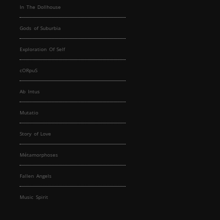
In The Dollhouse
Gods of Suburbia
Exploration Of Self
cORpuS
Ab Intus
Mutatio
Story of Love
Métamorphoses
Fallen Angels
Music Spirit