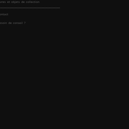
ivres et objets de collection
ontact
esoin de conseil ?