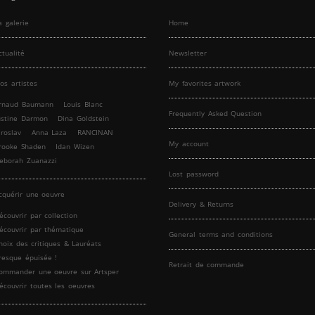
a galerie
Home
ctualité
Newsletter
os artistes
My favorites artwork
rnaud Baumann
Louis Blanc
Frequently Asked Question
ustine Darmon
Dina Goldstein
aroslav
Anna Laza
RANCINAN
My account
rooke Shaden
Idan Wizen
eborah Zuanazzi
Lost password
cquérir une oeuvre
Delivery & Returns
écouvrir par collection
écouvrir par thématique
General terms and conditions
hoix des critiques & Lauréats
resque épuisée !
Retrait de commande
ommander une oeuvre sur Artsper
écouvrir toutes les oeuvres