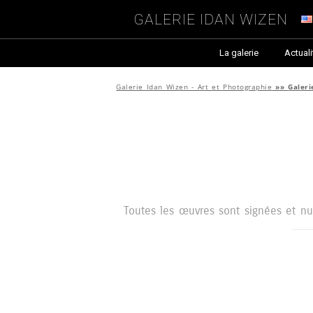
Galerie Idan Wizen
La galerie
Actuali
Galerie Idan Wizen - Art et Photographie
»»
Galeri
Toutes les œuvres sont signées et numé