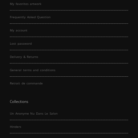
My favorites artwork
Frequently Asked Question
My account
Lost password
Delivery & Returns
General terms and conditions
Retrait de commande
Collections
Un Anonyme Nu Dans Le Salon
Hinders