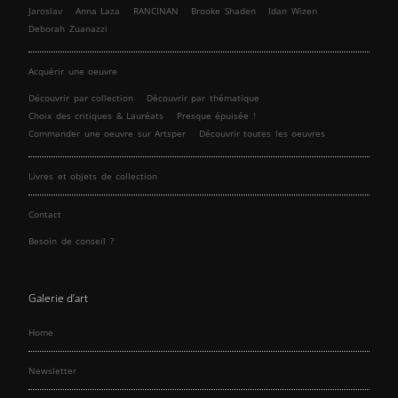
Jaroslav
Anna Laza
RANCINAN
Brooke Shaden
Idan Wizen
Deborah Zuanazzi
Acquérir une oeuvre
Découvrir par collection
Découvrir par thématique
Choix des critiques & Lauréats
Presque épuisée !
Commander une oeuvre sur Artsper
Découvrir toutes les oeuvres
Livres et objets de collection
Contact
Besoin de conseil ?
Galerie d’art
Home
Newsletter