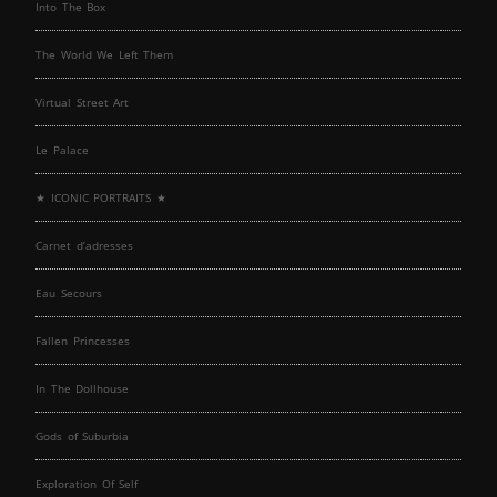
Into The Box
The World We Left Them
Virtual Street Art
Le Palace
★ ICONIC PORTRAITS ★
Carnet d’adresses
Eau Secours
Fallen Princesses
In The Dollhouse
Gods of Suburbia
Exploration Of Self