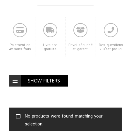
Paiement en
Livraison
Envoi sécurisé
Des questions
4x sans frais
gratuite
et garanti
? C’est par
ici
SHOW FILTERS
No products were found matching your
selection.