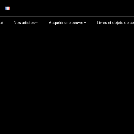
té
Nos artistes
Acquérir une oeuvre
Livres et objets de co
Arnaud Baumann
Découvrir par collection
Louis Blanc
Découvrir par thématique
Justine Darmon
Choix des critiques &
Lauréats
Dina Goldstein
Presque épuisée !
Jaroslav
Commander une oeuvre
sur Artsper
Anna Laza
Découvrir toutes les
RANCINAN
oeuvres