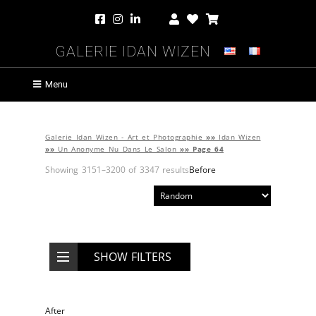
Galerie Idan Wizen
Menu
Galerie Idan Wizen - Art et Photographie
»»
Idan Wizen
»»
Un Anonyme Nu Dans Le Salon
»»
Page 64
Showing 3151–3200 of 3347 results
Before
SHOW FILTERS
After