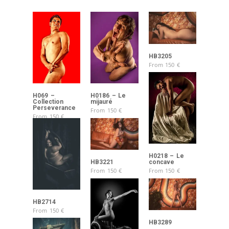
HB3205
From
150
€
H069 –
H0186 – Le
Collection
mijauré
Perseverance
From
150
€
From
150
€
H0218 – Le
HB3221
concave
From
150
€
From
150
€
HB2714
From
150
€
HB3289