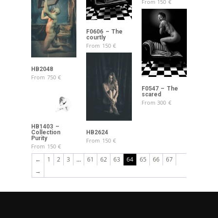
From
150
€
F0606 – The
courtly
From
150
€
HB2048
From
750
€
F0547 – The
scared
From
300
€
HB1403 –
Collection
HB2624
Purity
From
150
€
From
150
€
←
1
2
3
…
61
62
63
64
65
66
67
→