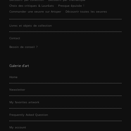
Choix des critiques & Lauréats
Presque épuisée !
Commander une oeuvre sur Artsper
Découvrir toutes les oeuvres
Livres et objets de collection
Contact
Besoin de conseil ?
Galerie d’art
Home
Newsletter
My favorites artwork
Frequently Asked Question
My account