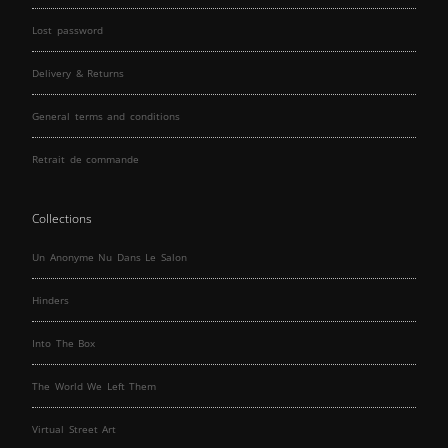
Lost password
Delivery & Returns
General terms and conditions
Retrait de commande
Collections
Un Anonyme Nu Dans Le Salon
Hinders
Into The Box
The World We Left Them
Virtual Street Art