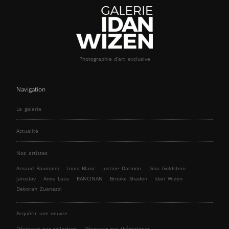
Photographie d’art exclusive
Navigation
La galerie
Actualité
Nos artistes
Arnaud Baumann
Louis Blanc
Justine Darmon
Dina Goldstein
Jaroslav
Anna Laza
RANCINAN
Brooke Shaden
Idan Wizen
Deborah Zuanazzi
Acquérir une oeuvre
Découvrir par collection
Découvrir par thématique