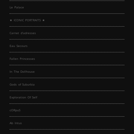
Le Palace
★ ICONIC PORTRAITS ★
Carnet d’adresses
Eau Secours
Fallen Princesses
In The Dollhouse
Gods of Suburbia
Exploration Of Self
cORpuS
Ab Intus