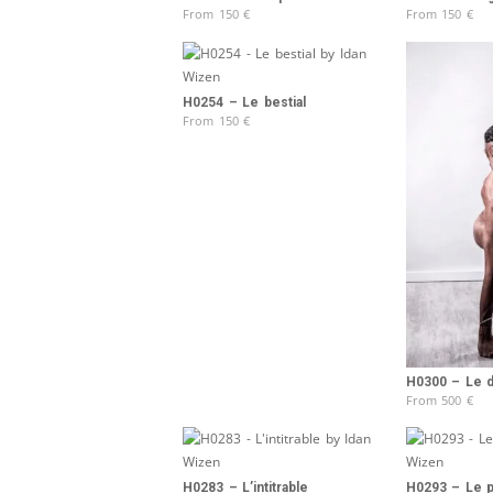
From
150
€
From
150
€
H0254 – Le bestial
From
150
€
H0300 – Le d
From
500
€
H0283 – L’intitrable
H0293 – Le pa