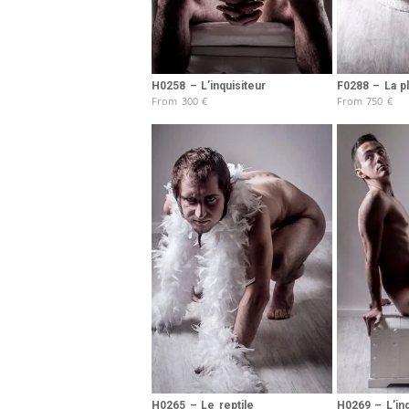
H0258 – L’inquisiteur
F0288 – La p
From
300
€
From
750
€
H0265 – Le reptile
H0269 – L’in