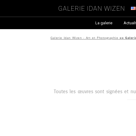
Galerie Idan Wizen
La galerie
Actuali
Galerie Idan Wizen - Art et Photographie
»»
Galeri
Toutes les œuvres sont signées et numé