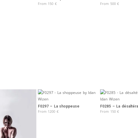
From
150
€
From
500
€
F0297 – La shoppeuse
F0285 – La désaltér
From
1200
€
From
150
€