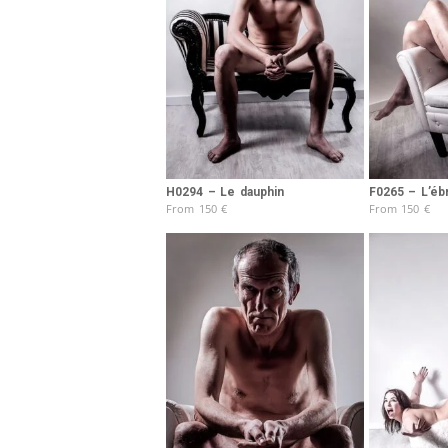
H0294 – Le dauphin
F0265 – L’ébr
From
150
€
From
150
€