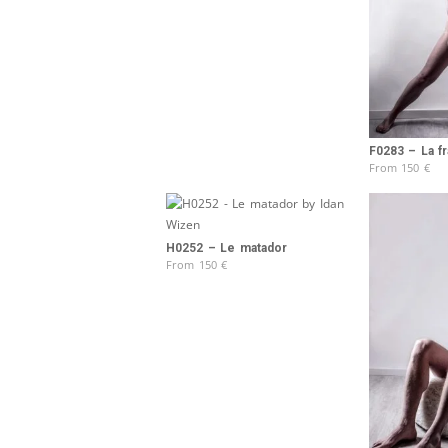
F0283 – La fr
From
150
€
H0252 – Le matador
From
150
€