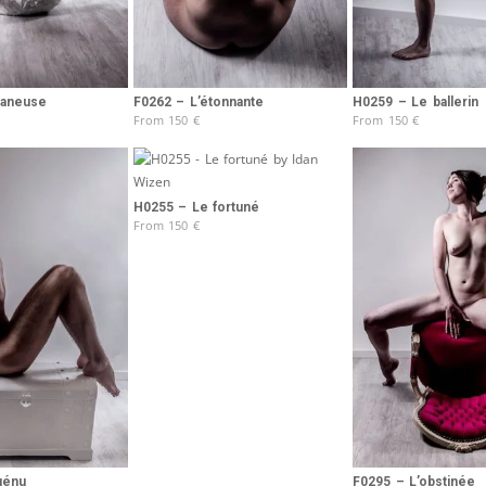
laneuse
F0262 – L’étonnante
H0259 – Le ballerin
From
150
€
From
150
€
H0255 – Le fortuné
From
150
€
génu
F0295 – L’obstinée