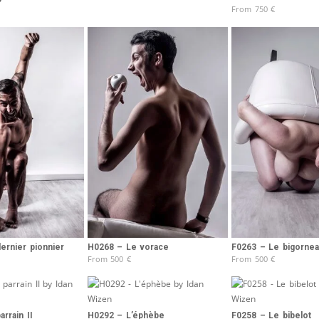
From
750
€
ernier pionnier
H0268 – Le vorace
F0263 – Le bigorne
From
500
€
From
500
€
rrain II
H0292 – L’éphèbe
F0258 – Le bibelot