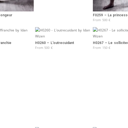
songeur
F0259 – La princess
From
500
€
ranchie
H0260 – L’outrecuidant
H0267 – Le sollicite
From
500
€
From
150
€