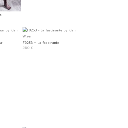
e
ur
F0253 – La fascinante
2500
€