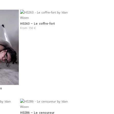
H0263 – Le coffre-fort
From
150
€
au
H0286 – Le censureur