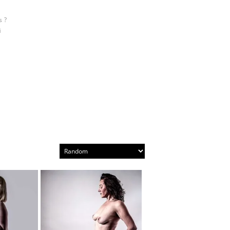
s ?
i