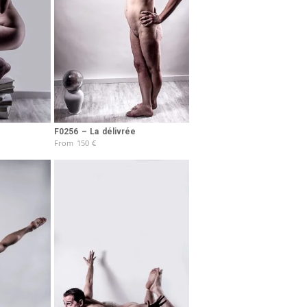
F0256 – La délivrée
From
150
€