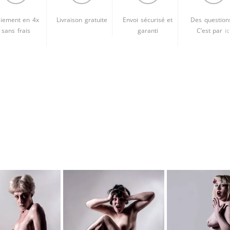
Brooke Shaden
iement en 4x
Livraison gratuite
Envoi sécurisé et
Des question
Idan Wizen
sans frais
garanti
C’est par
ic
Deborah Zuanazzi