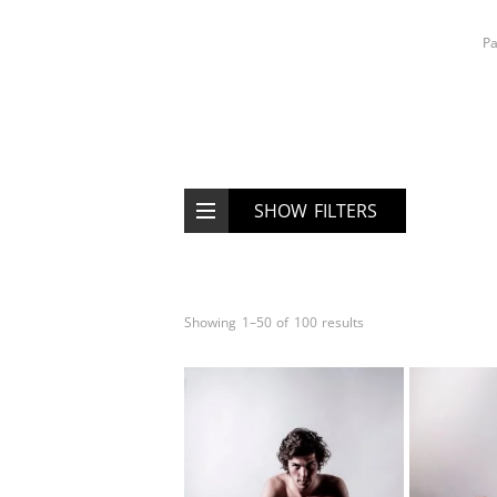
Pa
SHOW FILTERS
Showing 1–50 of 100 results