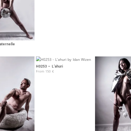
aternelle
H0253 – L’ahuri
From
150
€