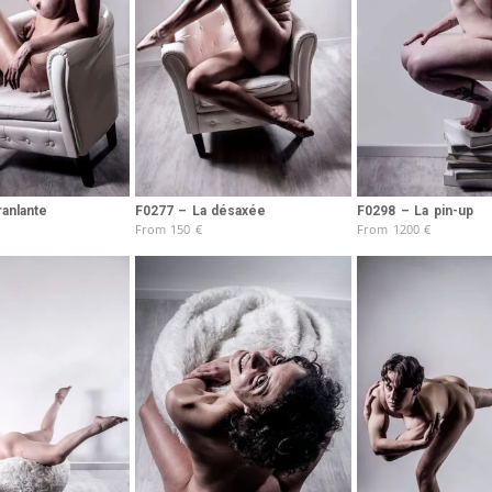
anlante
F0277 – La désaxée
F0298 – La pin-up
From
150
€
From
1200
€