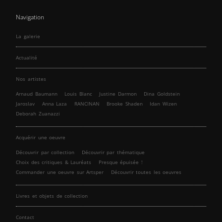
Navigation
La galerie
Actualité
Nos artistes
Arnaud Baumann
Louis Blanc
Justine Darmon
Dina Goldstein
Jaroslav
Anna Laza
RANCINAN
Brooke Shaden
Idan Wizen
Deborah Zuanazzi
Acquérir une oeuvre
Découvrir par collection
Découvrir par thématique
Choix des critiques & Lauréats
Presque épuisée !
Commander une oeuvre sur Artsper
Découvrir toutes les oeuvres
Livres et objets de collection
Contact