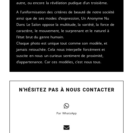
autre, ou encore la révélation pudique d’un troisième.
A l’uniformisation des critères de beauté de notre société
ainsi que de ses modes d’expression, Un Anonyme Nu
Dans Le Salon oppose la multitude, la variété, la force de
caractère, le mouvement, le surprenant et le naturel à
l’état brut du genre humain.
Chaque photo est unique tout comme son modèle, et
jamais retouchée. Cela nous interpelle forcément et
suscite en nous un curieux sentiment de proximité,
d’appartenance. Car ces modèles, c’est nous tous.
N'HÉSITEZ PAS À NOUS CONTACTER
Par WhatsApp