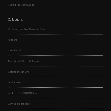
Retrait de commande
Collections
Un Anonyme Nu Dans Le Salon
Hinders
Into The Box
The World We Left Them
Virtual Street Art
Le Palace
★ ICONIC PORTRAITS ★
Carnet d’adresses