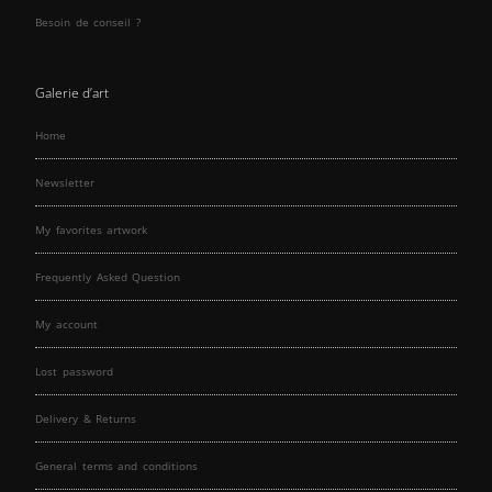
Besoin de conseil ?
Galerie d’art
Home
Newsletter
My favorites artwork
Frequently Asked Question
My account
Lost password
Delivery & Returns
General terms and conditions