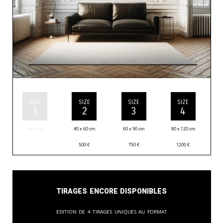
SIZE
SIZE
SIZE
SIZE
1
2
3
4
Sold Out
40 x 60 cm
60 x 90 cm
80 x 120 cm
500
€
750
€
1200
€
Tirages encore disponibles
Edition de 4 tirages uniques au format