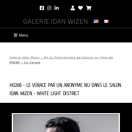
Galerie Idan Wizen
Menu
Galerie Idan Wizen - Art et Photographie
»»
Galerie en ligne
»»
H0268 – Le vorace
H0268 - Le vorace par
Un Anonyme Nu Dans Le Salon
Idan Wizen -
White Light District