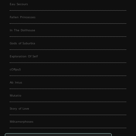
Eau Secours
Fallen Princesses
In The Dollhouse
Gods of Suburbia
Exploration Of Self
cORpuS
Ab Intus
Mutatio
Story of Love
Métamorphoses
Fallen Angels