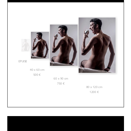
EPUISE
40 x 60 cm
500
€
60 x 90 cm
750
€
80 x 120 cm
1200
€