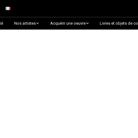
té
Nos artistes
Acquérir une oeuvre
Livres et objets de co
Arnaud Baumann
Découvrir par collection
Louis Blanc
Découvrir par thématique
Justine Darmon
Choix des critiques &
Lauréats
Dina Goldstein
Presque épuisée !
Jaroslav
Commander une oeuvre
sur Artsper
Anna Laza
Découvrir toutes les
RANCINAN
oeuvres