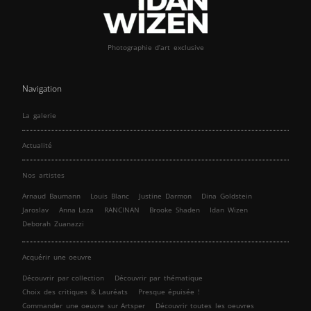
Photographie d’art exclusive
Navigation
La galerie
Actualité
Nos artistes
Arnaud Baumann
Louis Blanc
Justine Darmon
Dina Goldstein
Jaroslav
Anna Laza
RANCINAN
Brooke Shaden
Idan Wizen
Deborah Zuanazzi
Acquérir une oeuvre
Découvrir par collection
Découvrir par thématique
Choix des critiques & Lauréats
Presque épuisée !
Commander une oeuvre sur Artsper
Découvrir toutes les oeuvres