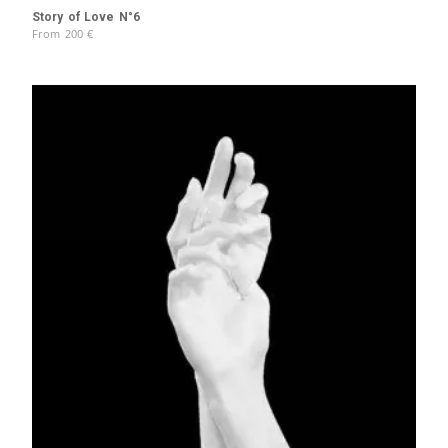
Story of Love N°6
From
200
€