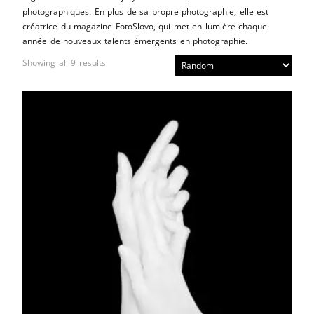
photographiques. En plus de sa propre photographie, elle est
créatrice du magazine FotoSlovo, qui met en lumière chaque
année de nouveaux talents émergents en photographie.
Showing all 9 results