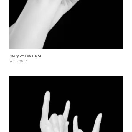
Story of Love N°4
From
200
€