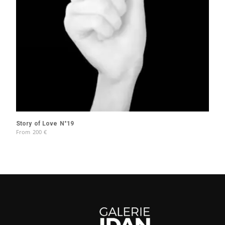
Story of Love N°19
From
200
€