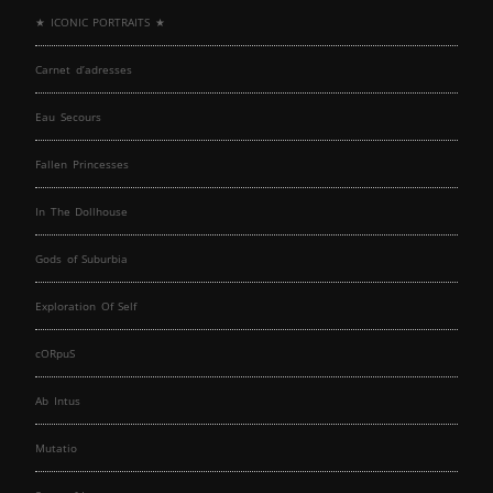
★ ICONIC PORTRAITS ★
Carnet d’adresses
Eau Secours
Fallen Princesses
In The Dollhouse
Gods of Suburbia
Exploration Of Self
cORpuS
Ab Intus
Mutatio