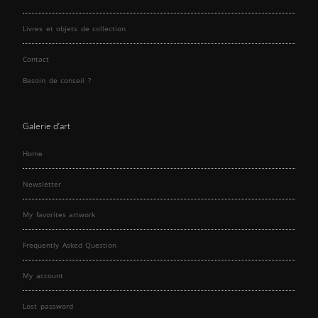
Livres et objets de collection
Contact
Besoin de conseil ?
Galerie d’art
Home
Newsletter
My favorites artwork
Frequently Asked Question
My account
Lost password