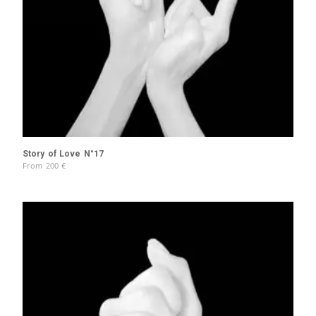
Story of Love N°17
From
200
€