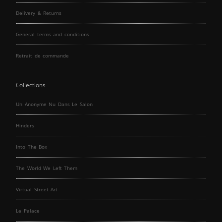
Delivery & Returns
General terms and conditions
Retrait de commande
Collections
Un Anonyme Nu Dans Le Salon
Hinders
Into The Box
The World We Left Them
Virtual Street Art
Le Palace