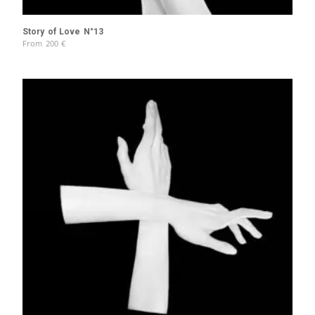
Story of Love N°13
From
200
€