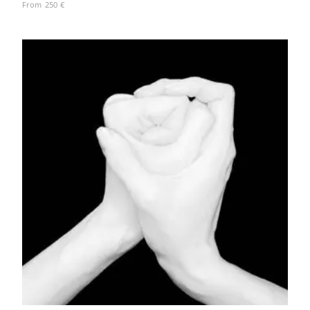
From
250
€