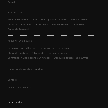
Actualité
Nos artistes
Arnaud Baumann
Louis Blanc
Justine Darmon
Dina Goldstein
Jaroslav
Anna Laza
RANCINAN
Brooke Shaden
Idan Wizen
Deborah Zuanazzi
Acquérir une oeuvre
Découvrir par collection
Découvrir par thématique
Choix des critiques & Lauréats
Presque épuisée !
Commander une oeuvre sur Artsper
Découvrir toutes les oeuvres
Livres et objets de collection
Contact
Besoin de conseil ?
Galerie d’art