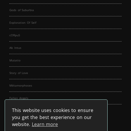
Gods of Suburbia
Exploration Of Self
cORpuS
Ab Intus
Mutatio
Story of Love
Métamorphoses
Fallen Angels
This website uses cookies to ensure
Music Spirit
you get the best experience on our
website.
Learn more