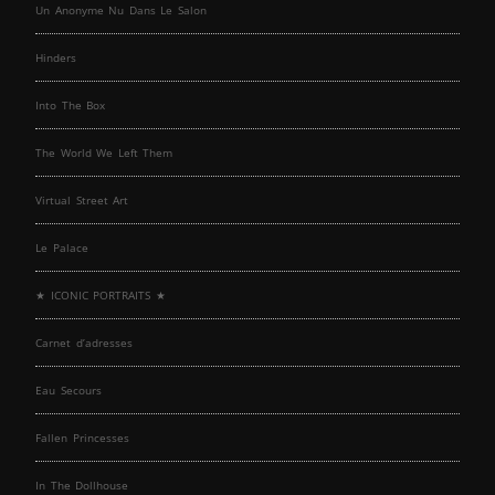
Un Anonyme Nu Dans Le Salon
Hinders
Into The Box
The World We Left Them
Virtual Street Art
Le Palace
★ ICONIC PORTRAITS ★
Carnet d’adresses
Eau Secours
Fallen Princesses
In The Dollhouse