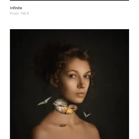
Infinite
From
150
€