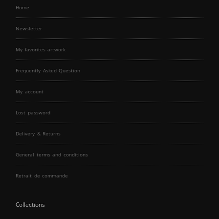
Home
Newsletter
My favorites artwork
Frequently Asked Question
My account
Lost password
Delivery & Returns
General terms and conditions
Retrait de commande
Collections