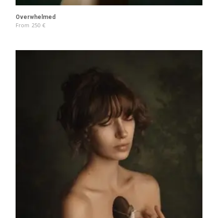
Overwhelmed
From
250
€