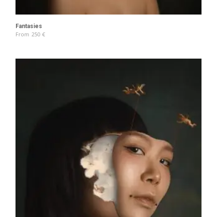
Fantasies
From
250
€