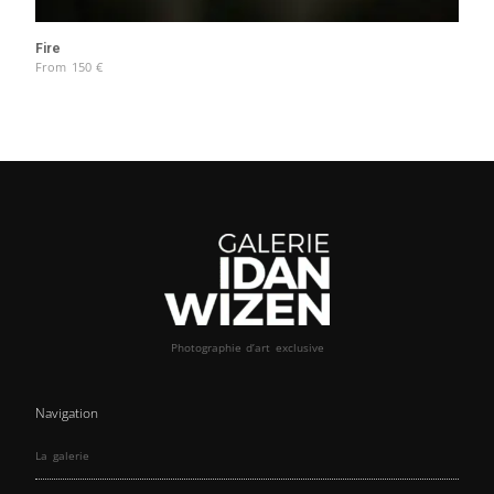
Fire
From
150
€
Photographie d’art exclusive
Navigation
La galerie