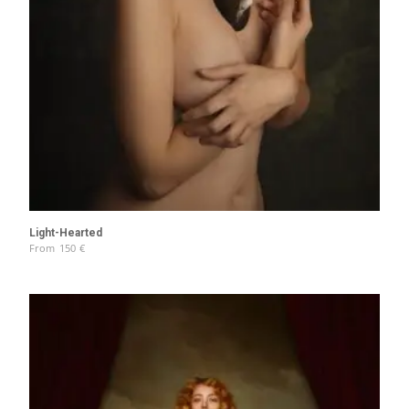
Light-Hearted
From
150
€