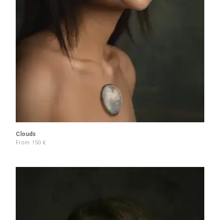
Clouds
From
150
€