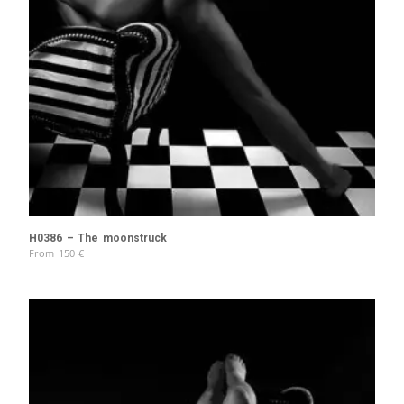
H0386 – The moonstruck
From
150
€