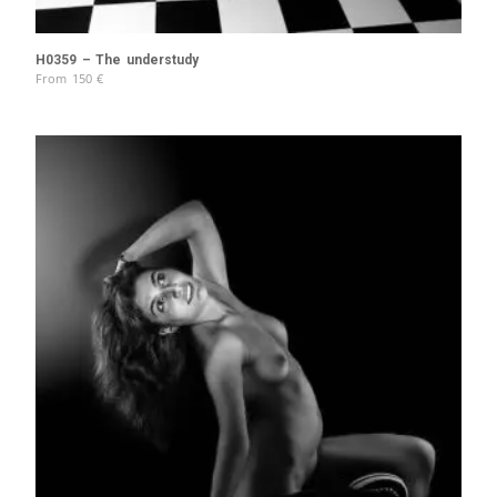
H0359 – The understudy
From
150
€