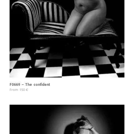
F0669 – The confident
From
150
€