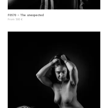
F0570 – The unexpected
From
500
€