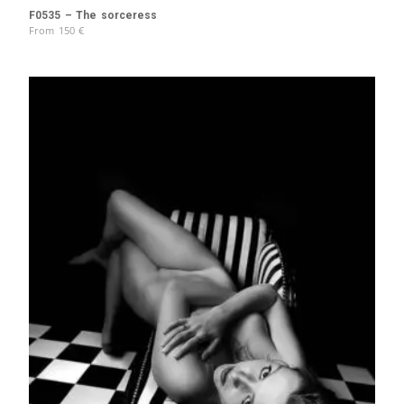
F0535 – The sorceress
From
150
€