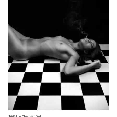
F0633 – The pacified