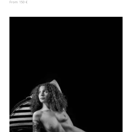
From
150
€