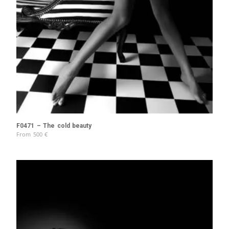
F0471 – The cold beauty
From
500
€