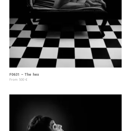
F0631 – The hex
From
500
€