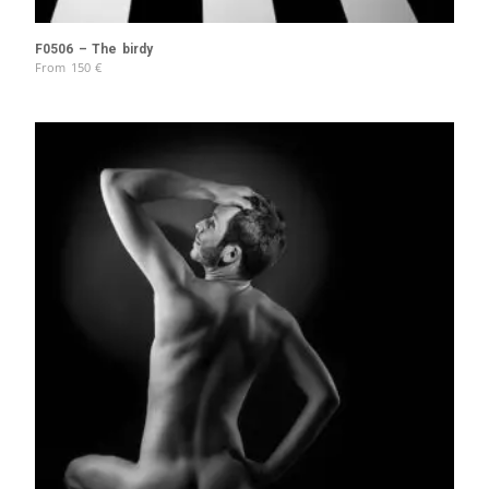
F0506 – The birdy
From
150
€