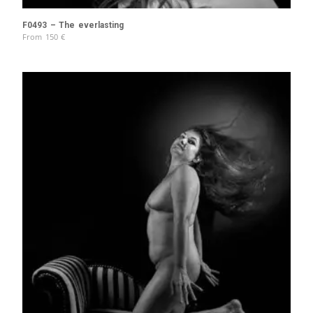
F0493 – The everlasting
From
150
€