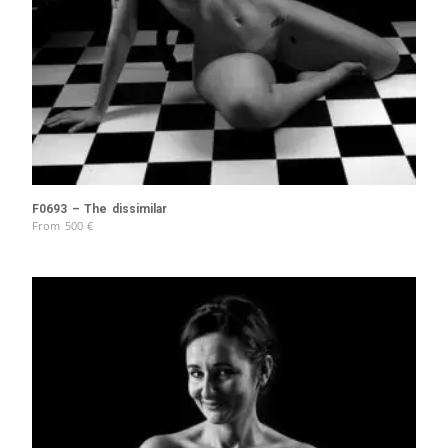
F0693 – The dissimilar
From
500
€