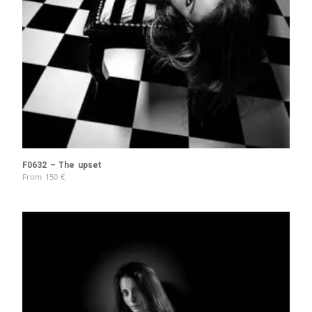
F0632 – The upset
From
150
€