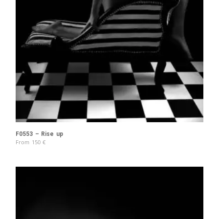
F0553 – Rise up
From
150
€