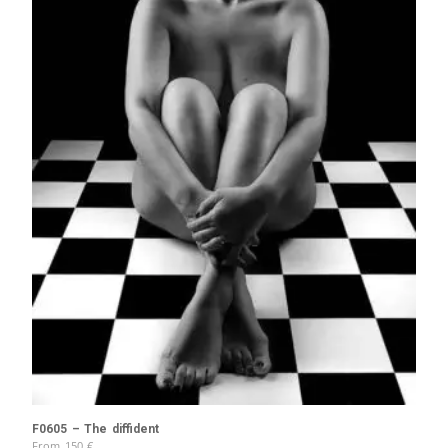
F0605 – The diffident
From
150
€