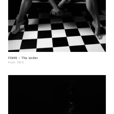
F0490 – The inciter
From
150
€