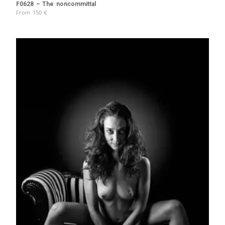
F0628 – The noncommittal
From
150
€