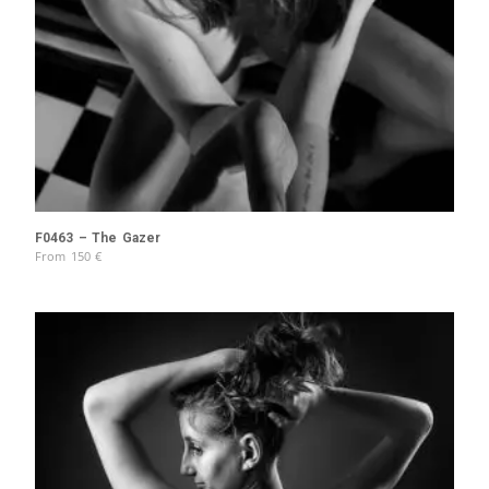
F0463 – The Gazer
From
150
€