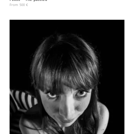
From
500
€