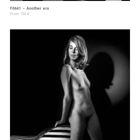
F0641 – Another era
From
150
€