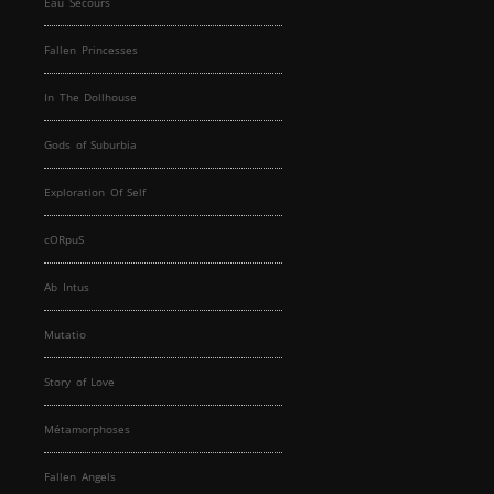
Eau Secours
Fallen Princesses
In The Dollhouse
Gods of Suburbia
Exploration Of Self
cORpuS
Ab Intus
Mutatio
Story of Love
Métamorphoses
Fallen Angels