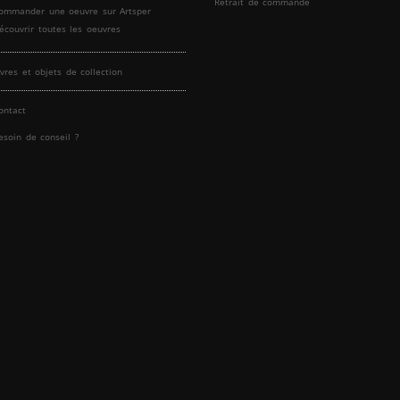
Retrait de commande
ommander une oeuvre sur Artsper
écouvrir toutes les oeuvres
ivres et objets de collection
ontact
esoin de conseil ?