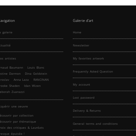
avigation
Galerie d’art
a galerie
Home
ctualité
Newsletter
os artistes
My favorites artwork
rnaud Baumann
Louis Blanc
Frequently Asked Question
ustine Darmon
Dina Goldstein
aroslav
Anna Laza
RANCINAN
My account
rooke Shaden
Idan Wizen
eborah Zuanazzi
Lost password
cquérir une oeuvre
Delivery & Returns
écouvrir par collection
écouvrir par thématique
General terms and conditions
hoix des critiques & Lauréats
resque épuisée !