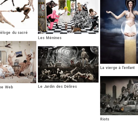
Brooke Shaden
Idan Wizen
Deborah Zuanazzi
’éloge du sacré
Les Ménines
La vierge à l’enfant
Le Jardin des Délires
The Web
Riots