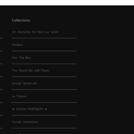
Collections
Un Anonyme Nu Dans Le Salon
Hinders
Into The Box
The World We Left Them
Virtual Street Art
Le Palace
★ ICONIC PORTRAITS ★
Carnet d’adresses