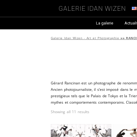
Galerie Idan Wizen
La galerie
Actuali
Galerie Idan Wizen - Art et Photographie
»»
RANC
Gérard Rancinan est un photographe de renommée 
Ancien photojournaliste, il s’est imposé dans 
prestigieux tels que le Palais de Tokyo et la Tri
mythes et comportements contemporains. Classé pa
Showing all 11 results