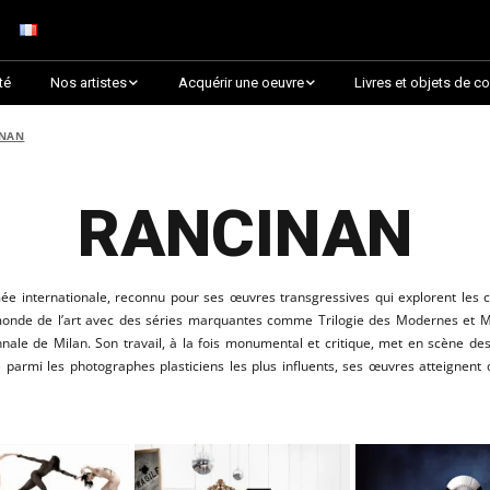
té
Nos artistes
Acquérir une oeuvre
Livres et objets de co
Arnaud Baumann
Découvrir par collection
INAN
Louis Blanc
Découvrir par thématique
RANCINAN
Justine Darmon
Choix des critiques &
Lauréats
Dina Goldstein
internationale, reconnu pour ses œuvres transgressives qui explorent les c
Presque épuisée !
le monde de l’art avec des séries marquantes comme Trilogie des Modernes et
Jaroslav
ennale de Milan. Son travail, à la fois monumental et critique, met en scène des
Commander une oeuvre
rmi les photographes plasticiens les plus influents, ses œuvres atteignent de
sur Artsper
Anna Laza
Découvrir toutes les
RANCINAN
oeuvres