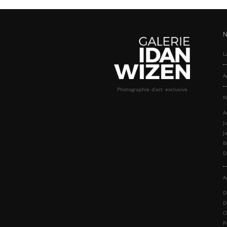
N
L
A
Photographie d’art exclusive
N
A
J
J
B
D
A
D
D
C
P