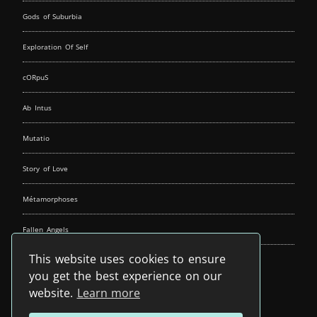
Gods of Suburbia
Exploration Of Self
cORpuS
Ab Intus
Mutatio
Story of Love
Métamorphoses
Fallen Angels
This website uses cookies to ensure
Music Spirit
you get the best experience on our
website.
Learn more