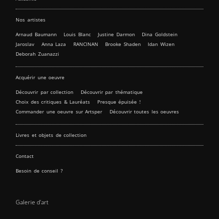
Nos artistes
Arnaud Baumann
Louis Blanc
Justine Darmon
Dina Goldstein
Jaroslav
Anna Laza
RANCINAN
Brooke Shaden
Idan Wizen
Deborah Zuanazzi
Acquérir une oeuvre
Découvrir par collection
Découvrir par thématique
Choix des critiques & Lauréats
Presque épuisée !
Commander une oeuvre sur Artsper
Découvrir toutes les oeuvres
Livres et objets de collection
Contact
Besoin de conseil ?
Galerie d’art