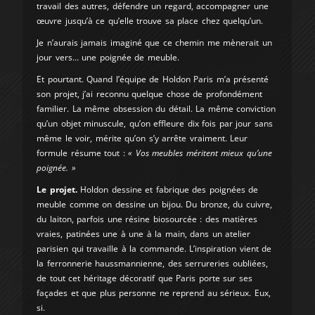
travail des autres, défendre un regard, accompagner une
œuvre jusqu’à ce qu’elle trouve sa place chez quelqu’un.
Je n’aurais jamais imaginé que ce chemin me mènerait un
jour vers… une poignée de meuble.
Et pourtant. Quand l’équipe de Holdon Paris m’a présenté
son projet, j’ai reconnu quelque chose de profondément
familier. La même obsession du détail. La même conviction
qu’un objet minuscule, qu’on effleure dix fois par jour sans
même le voir, mérite qu’on s’y arrête vraiment. Leur
formule résume tout :
« Vos meubles méritent mieux qu’une
poignée. »
Le projet.
Holdon dessine et fabrique des poignées de
meuble comme on dessine un bijou. Du bronze, du cuivre,
du laiton, parfois une résine biosourcée : des matières
vraies, patinées une à une à la main, dans un atelier
parisien qui travaille à la commande. L’inspiration vient de
la ferronnerie haussmannienne, des serrureries oubliées,
de tout cet héritage décoratif que Paris porte sur ses
façades et que plus personne ne reprend au sérieux. Eux,
si.