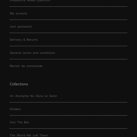
Frequently Asked Question
My account
Lost password
Delivery & Returns
General terms and conditions
Retrait de commande
Collections
Un Anonyme Nu Dans Le Salon
Hinders
Into The Box
The World We Left Them