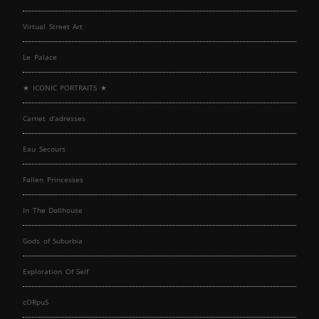
Virtual Street Art
Le Palace
★ ICONIC PORTRAITS ★
Carnet d’adresses
Eau Secours
Fallen Princesses
In The Dollhouse
Gods of Suburbia
Exploration Of Self
cORpuS