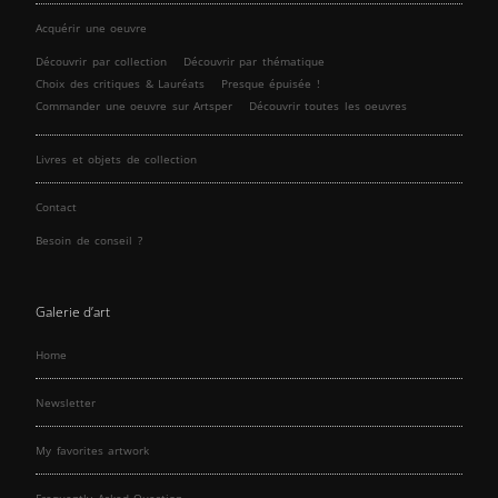
Acquérir une oeuvre
Découvrir par collection
Découvrir par thématique
Choix des critiques & Lauréats
Presque épuisée !
Commander une oeuvre sur Artsper
Découvrir toutes les oeuvres
Livres et objets de collection
Contact
Besoin de conseil ?
Galerie d’art
Home
Newsletter
My favorites artwork