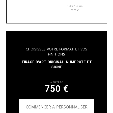
100 x 100 cm
5200
€
Choisissez votre format et vos
finitions
Tirage d'art original. Numerote et
signe
A partir de
750
€
COMMENCER A PERSONNALISER