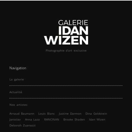
Photographie d’art exclusive
Navigation
La galerie
Actualité
Nos artistes
Arnaud Baumann
Louis Blanc
Justine Darmon
Dina Goldstein
Jaroslav
Anna Laza
RANCINAN
Brooke Shaden
Idan Wizen
Deborah Zuanazzi