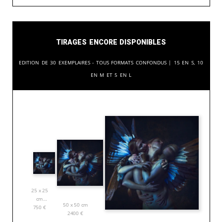
Tirages encore disponibles
Edition de 30 exemplaires - tous formats confondus | 15 en S, 10
en M et 5 en L
25 x 25
cm
50 x 50 cm
750
€
2400
€