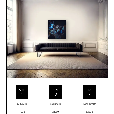
SIZE
SIZE
SIZE
1
2
3
25 x 25 cm
50 x 50 cm
100 x 100 cm
750
€
2400
€
5200
€