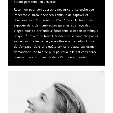
autant personnel qu'universel.
Reconnue pour son approche novatrice et sa technique
impeccable, Brooke Shaden continue de captiver et
d'inspirer avec "Exploration of Self". La collection a été
exposée dans de nombreuses galeries et a reçu des
éloges pour sa profondeur émotionnelle et son esthétique
unique. À travers ce travail, Shaden ne se contente pas de
se découvrir elle-même ; elle offre une invitation à tous
de s'engager dans une quête similaire d'auto-exploration,
démontrant une fois de plus pourquoi elle est considérée
comme une voix influente dans l'art contemporain.