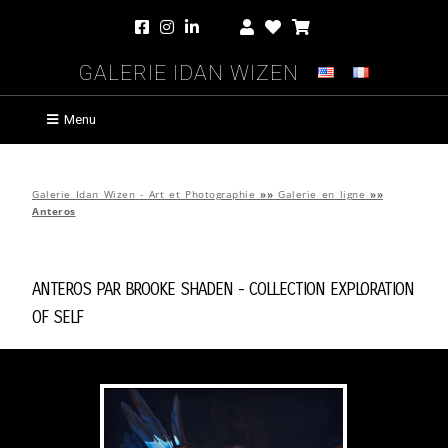
Galerie Idan Wizen
Menu
Galerie Idan Wizen - Art et Photographie
»»
Galerie en ligne
»»
Anteros
Anteros par
Brooke Shaden
-
Collection Exploration
of Self