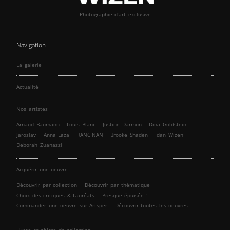
Photographie d’art exclusive
Navigation
La galerie
Actualité
Nos artistes
Arnaud Baumann
Louis Blanc
Justine Darmon
Dina Goldstein
Jaroslav
Anna Laza
RANCINAN
Brooke Shaden
Idan Wizen
Deborah Zuanazzi
Acquérir une oeuvre
Découvrir par collection
Découvrir par thématique
Choix des critiques & Lauréats
Presque épuisée !
Commander une oeuvre sur Artsper
Découvrir toutes les oeuvres
Livres et objets de collection