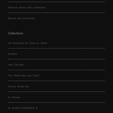
General terms and conditions
Retrait de commande
Collections
Un Anonyme Nu Dans Le Salon
Hinders
Into The Box
The World We Left Them
Virtual Street Art
Le Palace
★ ICONIC PORTRAITS ★