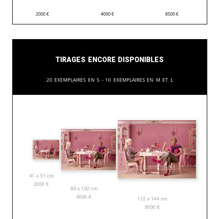
2000
€
4000
€
8500
€
Tirages encore disponibles
20 exemplaires en S - 10 exemplaires en M et L
41 x 51 cm
2000
€
80 x 102 cm
4000
€
112 x 144 cm
8500
€