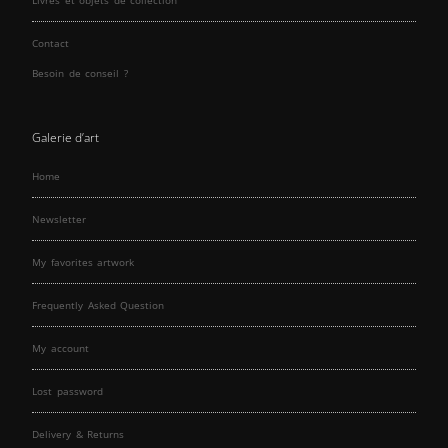
Contact
Besoin de conseil ?
Galerie d’art
Home
Newsletter
My favorites artwork
Frequently Asked Question
My account
Lost password
Delivery & Returns