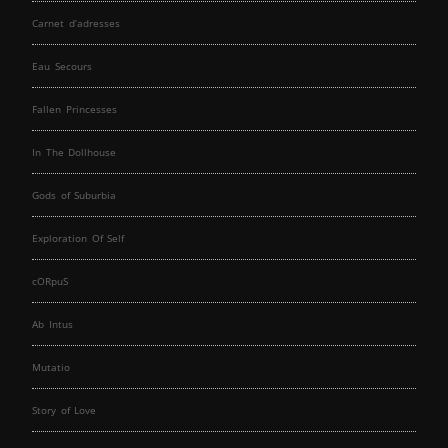
Carnet d’adresses
Eau Secours
Fallen Princesses
In The Dollhouse
Gods of Suburbia
Exploration Of Self
cORpuS
Ab Intus
Mutatio
Story of Love