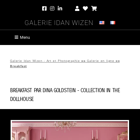
Galerie Idan Wizen
Menu
Galerie Idan Wizen - Art et Photographie
»»
Galerie en ligne
»»
Breakfast
Breakfast par
Dina Goldstein
-
Collection In The
Dollhouse