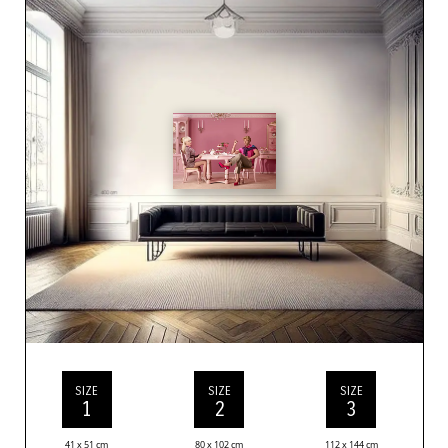
SIZE
SIZE
SIZE
1
2
3
41 x 51 cm
80 x 102 cm
112 x 144 cm