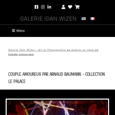
Galerie Idan Wizen
Menu
Galerie Idan Wizen - Art et Photographie
»»
Galerie en ligne
»»
Couple amoureux
Couple amoureux par
Arnaud Baumann
-
Collection
Le Palace