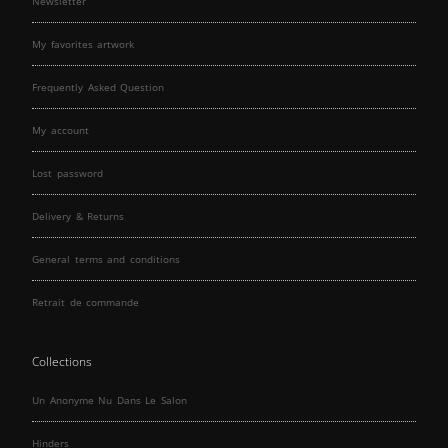
Newsletter
My favorites artwork
Frequently Asked Question
My account
Lost password
Delivery & Returns
General terms and conditions
Retrait de commande
Collections
Un Anonyme Nu Dans Le Salon
Hinders