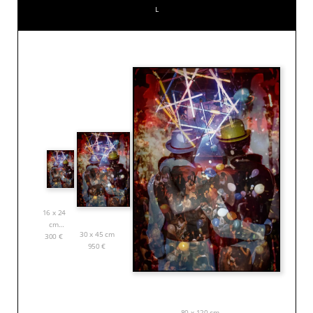
L
16 x 24
cm
30 x 45 cm
300
€
950
€
80 x 120 cm