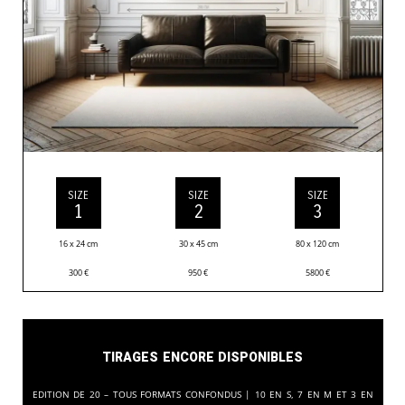
SIZE
SIZE
SIZE
1
2
3
16 x 24 cm
30 x 45 cm
80 x 120 cm
300
€
950
€
5800
€
Tirages encore disponibles
Edition de 20 – Tous formats confondus | 10 en S, 7 en M et 3 en