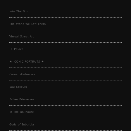
Into The Box
The World We Left Them
Virtual Street Art
Le Palace
★ ICONIC PORTRAITS ★
Carnet d’adresses
Eau Secours
Fallen Princesses
In The Dollhouse
Gods of Suburbia