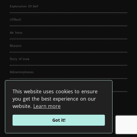
Exploration Of Self
cORpuS
Ab Intus
Mutatio
Story of Love
Métamorphoses
Fallen Angels
This website uses cookies to ensure
you get the best experience on our
Music Spirit
website.
Learn more
Got it!