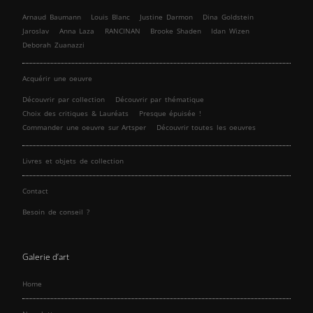
Arnaud Baumann
Louis Blanc
Justine Darmon
Dina Goldstein
Jaroslav
Anna Laza
RANCINAN
Brooke Shaden
Idan Wizen
Deborah Zuanazzi
Acquérir une oeuvre
Découvrir par collection
Découvrir par thématique
Choix des critiques & Lauréats
Presque épuisée !
Commander une oeuvre sur Artsper
Découvrir toutes les oeuvres
Livres et objets de collection
Contact
Besoin de conseil ?
Galerie d’art
Home