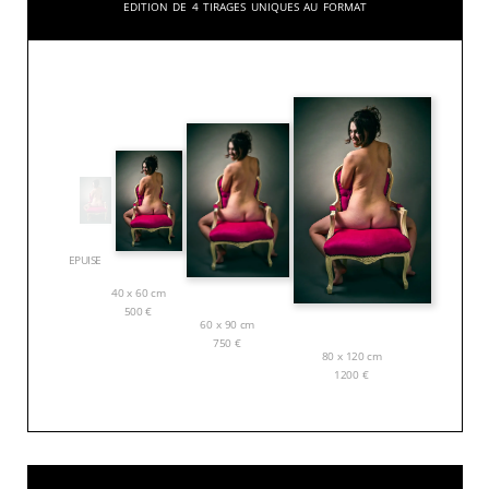
Edition de 4 tirages uniques au format
EPUISE
40 x 60 cm
500
€
60 x 90 cm
750
€
80 x 120 cm
1200
€