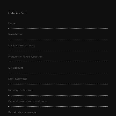
Galerie d’art
Home
Newsletter
My favorites artwork
Frequently Asked Question
My account
Lost password
Delivery & Returns
General terms and conditions
Retrait de commande