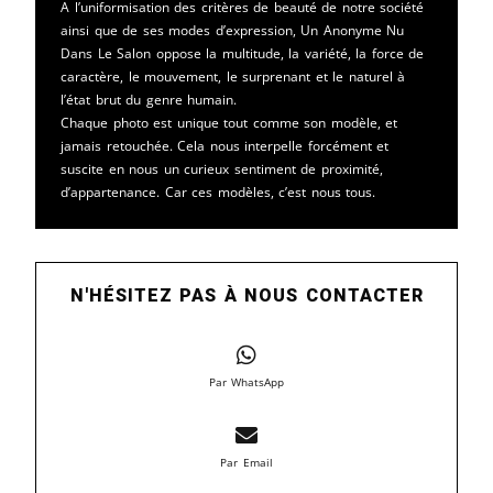
A l’uniformisation des critères de beauté de notre société
ainsi que de ses modes d’expression, Un Anonyme Nu
Dans Le Salon oppose la multitude, la variété, la force de
caractère, le mouvement, le surprenant et le naturel à
l’état brut du genre humain.
Chaque photo est unique tout comme son modèle, et
jamais retouchée. Cela nous interpelle forcément et
suscite en nous un curieux sentiment de proximité,
d’appartenance. Car ces modèles, c’est nous tous.
N'HÉSITEZ PAS À NOUS CONTACTER
Par WhatsApp
Par Email