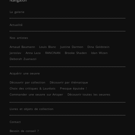
Navigation
La galerie
Actualité
Nos artistes
Arnaud Baumann
Louis Blanc
Justine Darmon
Dina Goldstein
Jaroslav
Anna Laza
RANCINAN
Brooke Shaden
Idan Wizen
Deborah Zuanazzi
Acquérir une oeuvre
Découvrir par collection
Découvrir par thématique
Choix des critiques & Lauréats
Presque épuisée !
Commander une oeuvre sur Artsper
Découvrir toutes les oeuvres
Livres et objets de collection
Contact
Besoin de conseil ?