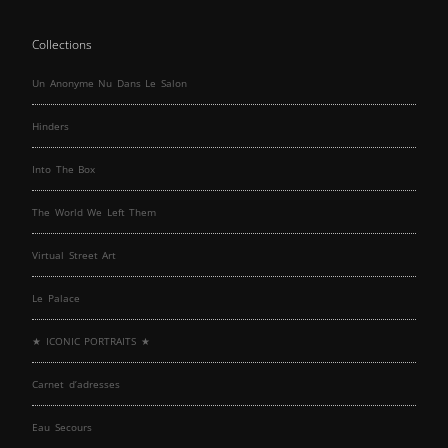
Collections
Un Anonyme Nu Dans Le Salon
Hinders
Into The Box
The World We Left Them
Virtual Street Art
Le Palace
★ ICONIC PORTRAITS ★
Carnet d’adresses
Eau Secours