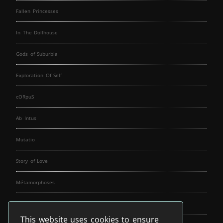
Fallen Princesses
In The Dollhouse
Gods of Suburbia
Exploration Of Self
cORpuS
Ab Intus
Mutatio
Story of Love
Métamorphoses
Fallen Angels
This website uses cookies to ensure