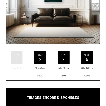
SIZE
SIZE
SIZE
SIZE
1
2
3
4
Sold Out
40 x 60 cm
60 x 90 cm
80 x 120 cm
500
€
750
€
1200
€
Tirages encore disponibles