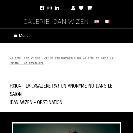
Galerie Idan Wizen
Menu
Galerie Idan Wizen - Art et Photographie
»»
Galerie en ligne
»»
F0104 – La cavalière
F0104 - La cavalière par
Un Anonyme Nu Dans Le
Salon
Idan Wizen -
Obstination