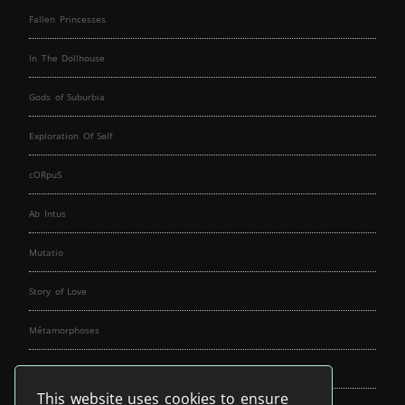
Fallen Princesses
In The Dollhouse
Gods of Suburbia
Exploration Of Self
cORpuS
Ab Intus
Mutatio
Story of Love
Métamorphoses
Fallen Angels
This website uses cookies to ensure