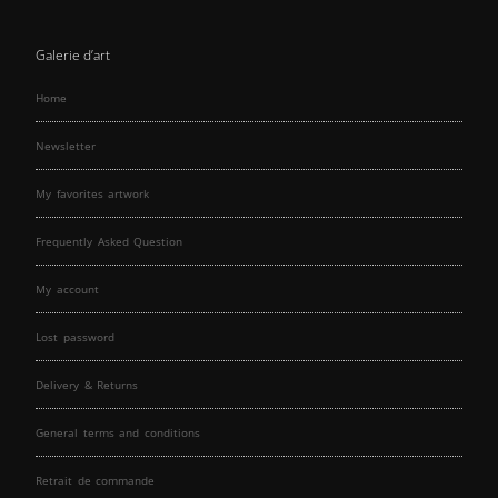
Galerie d’art
Home
Newsletter
My favorites artwork
Frequently Asked Question
My account
Lost password
Delivery & Returns
General terms and conditions
Retrait de commande