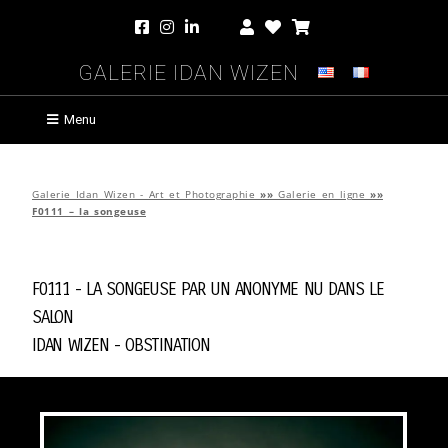
Galerie Idan Wizen
Menu
Galerie Idan Wizen - Art et Photographie
»»
Galerie en ligne
»»
F0111 – la songeuse
F0111 - la songeuse par
Un Anonyme Nu Dans Le
Salon
Idan Wizen -
Obstination