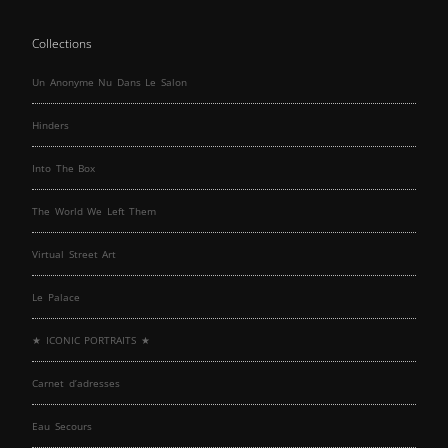
Collections
Un Anonyme Nu Dans Le Salon
Hinders
Into The Box
The World We Left Them
Virtual Street Art
Le Palace
★ ICONIC PORTRAITS ★
Carnet d’adresses
Eau Secours