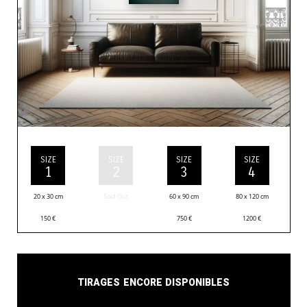
SIZE
SIZE
SIZE
SIZE
1
2
3
4
20 x 30 cm
Sold Out
60 x 90 cm
80 x 120 cm
150
€
750
€
1200
€
Tirages encore disponibles