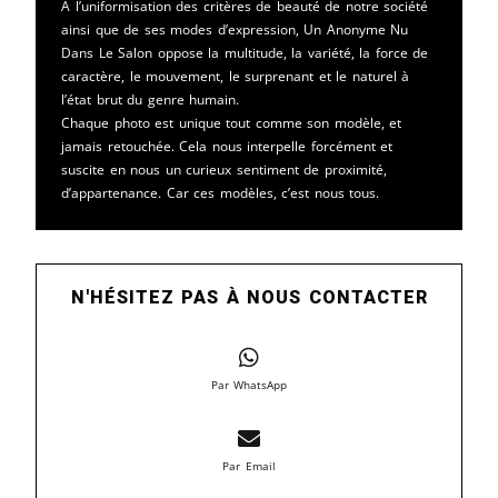
A l’uniformisation des critères de beauté de notre société
ainsi que de ses modes d’expression, Un Anonyme Nu
Dans Le Salon oppose la multitude, la variété, la force de
caractère, le mouvement, le surprenant et le naturel à
l’état brut du genre humain.
Chaque photo est unique tout comme son modèle, et
jamais retouchée. Cela nous interpelle forcément et
suscite en nous un curieux sentiment de proximité,
d’appartenance. Car ces modèles, c’est nous tous.
N'HÉSITEZ PAS À NOUS CONTACTER
Par WhatsApp
Par Email