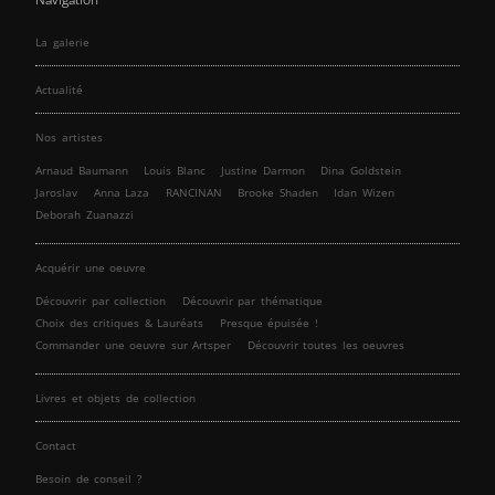
La galerie
Actualité
Nos artistes
Arnaud Baumann
Louis Blanc
Justine Darmon
Dina Goldstein
Jaroslav
Anna Laza
RANCINAN
Brooke Shaden
Idan Wizen
Deborah Zuanazzi
Acquérir une oeuvre
Découvrir par collection
Découvrir par thématique
Choix des critiques & Lauréats
Presque épuisée !
Commander une oeuvre sur Artsper
Découvrir toutes les oeuvres
Livres et objets de collection
Contact
Besoin de conseil ?