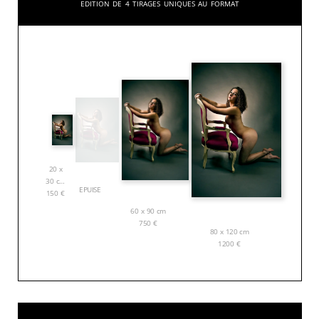
Edition de 4 tirages uniques au format
20 x
30 cm
EPUISE
150
€
60 x 90 cm
750
€
80 x 120 cm
1200
€