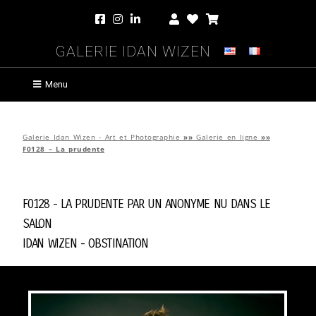
Galerie Idan Wizen
Menu
Galerie Idan Wizen - Art et Photographie
»»
Galerie en ligne
»»
F0128 – La prudente
F0128 - La prudente par
Un Anonyme Nu Dans Le
Salon
Idan Wizen -
Obstination