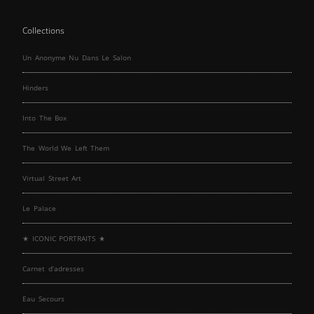
Collections
Un Anonyme Nu Dans Le Salon
Hinders
Into The Box
The World We Left Them
Virtual Street Art
Le Palace
★ ICONIC PORTRAITS ★
Carnet d’adresses
Eau Secours