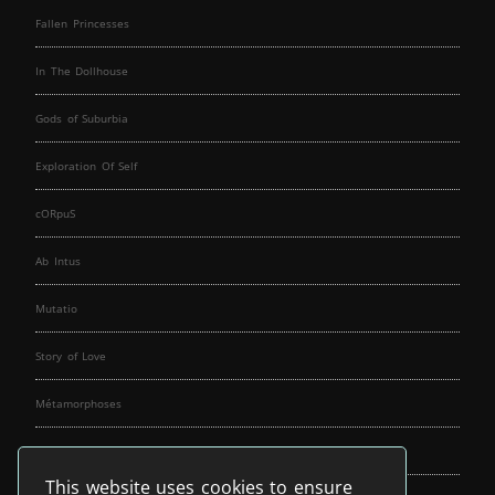
Fallen Princesses
In The Dollhouse
Gods of Suburbia
Exploration Of Self
cORpuS
Ab Intus
Mutatio
Story of Love
Métamorphoses
Fallen Angels
This website uses cookies to ensure