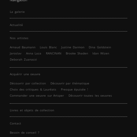
La galerie
Actualité
Nos artistes
Arnaud Baumann
Louis Blanc
Justine Darmon
Dina Goldstein
Jaroslav
Anna Laza
RANCINAN
Brooke Shaden
Idan Wizen
Deborah Zuanazzi
Acquérir une oeuvre
Découvrir par collection
Découvrir par thématique
Choix des critiques & Lauréats
Presque épuisée !
Commander une oeuvre sur Artsper
Découvrir toutes les oeuvres
Livres et objets de collection
Contact
Besoin de conseil ?