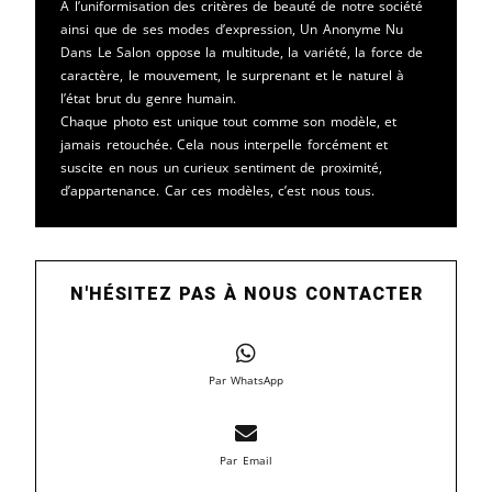
A l’uniformisation des critères de beauté de notre société
ainsi que de ses modes d’expression, Un Anonyme Nu
Dans Le Salon oppose la multitude, la variété, la force de
caractère, le mouvement, le surprenant et le naturel à
l’état brut du genre humain.
Chaque photo est unique tout comme son modèle, et
jamais retouchée. Cela nous interpelle forcément et
suscite en nous un curieux sentiment de proximité,
d’appartenance. Car ces modèles, c’est nous tous.
N'HÉSITEZ PAS À NOUS CONTACTER
Par WhatsApp
Par Email