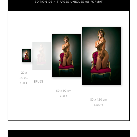
Edition de 4 tirages uniques au format
20 x
30 cm
EPUISE
150
€
60 x 90 cm
750
€
80 x 120 cm
1200
€