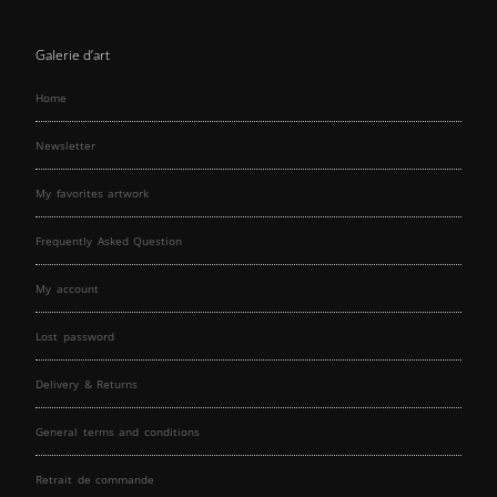
Galerie d’art
Home
Newsletter
My favorites artwork
Frequently Asked Question
My account
Lost password
Delivery & Returns
General terms and conditions
Retrait de commande