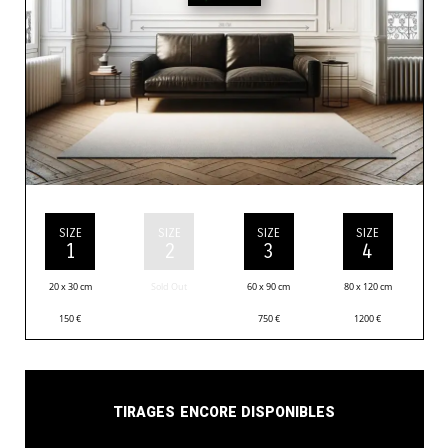
SIZE
SIZE
SIZE
SIZE
1
2
3
4
20 x 30 cm
Sold Out
60 x 90 cm
80 x 120 cm
150
€
750
€
1200
€
Tirages encore disponibles