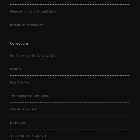
General terms and conditions
Retrait de commande
Collections
Un Anonyme Nu Dans Le Salon
Hinders
Into The Box
The World We Left Them
Virtual Street Art
Le Palace
★ ICONIC PORTRAITS ★