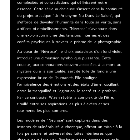
complexités et contradictions qui définissent notre
essence. Cette série audacieuse s'inscrit dans la continuité
du projet artistique "Un Anonyme Nu Dans Le Salon", qui
s'efforce de dévoiler l'humanité dans toute sa vérité, sans
artifices ni embellissements. "Névrose" s'aventure dans
une exploration intime des tensions internes et des
conflits psychiques à travers le prisme de la photographie.
Au cœur de "Névrose", le choix audacieux d'un fond violet
introduit une dimension symbolique puissante. Cette
couleur, aux connotations souvent associées à la mort, au
mystère ou à la spiritualité, sert de toile de fond à une
expression brute de l'humanité. Elle souligne
l'ambivalence des émotions et des états d'âme, oscillant
entre la tranquillité et l'agitation, le sacré et le profane.
Par ce contraste, Wizen révèle la complexité de l'être,
tiraillé entre ses aspirations les plus élevées et ses
tourments les plus sombres.
Les modèles de "Névrose" sont capturés dans des
instants de vulnérabilité authentique, offrant un miroir à la
fois personnel et universel des luttes intérieures que
chacun peut éprouver. Par leurs poses, expressions et la