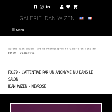
Galerie Idan Wizen
Menu
Galerie Idan Wizen - Art et Photographie
»»
Galerie en ligne
»»
F0179 – L’attentive
F0179 - L'attentive par
Un Anonyme Nu Dans Le
Salon
Idan Wizen -
Nevrose