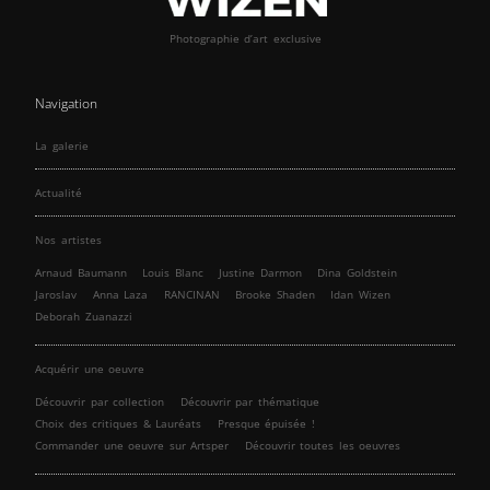
Photographie d’art exclusive
Navigation
La galerie
Actualité
Nos artistes
Arnaud Baumann
Louis Blanc
Justine Darmon
Dina Goldstein
Jaroslav
Anna Laza
RANCINAN
Brooke Shaden
Idan Wizen
Deborah Zuanazzi
Acquérir une oeuvre
Découvrir par collection
Découvrir par thématique
Choix des critiques & Lauréats
Presque épuisée !
Commander une oeuvre sur Artsper
Découvrir toutes les oeuvres