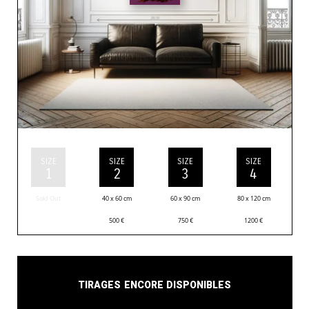
SIZE
SIZE
SIZE
SIZE
1
2
3
4
Sold Out
40 x 60 cm
60 x 90 cm
80 x 120 cm
500
€
750
€
1200
€
Tirages encore disponibles