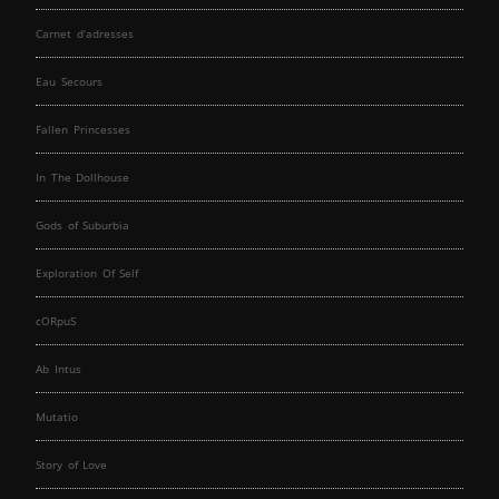
Carnet d’adresses
Eau Secours
Fallen Princesses
In The Dollhouse
Gods of Suburbia
Exploration Of Self
cORpuS
Ab Intus
Mutatio
Story of Love