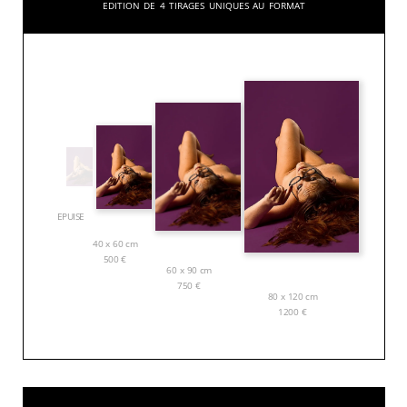
Edition de 4 tirages uniques au format
EPUISE
40 x 60 cm
500
€
60 x 90 cm
750
€
80 x 120 cm
1200
€