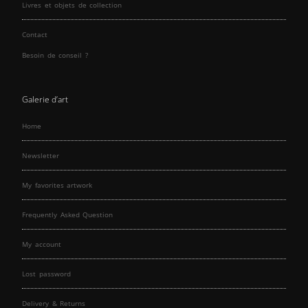
Livres et objets de collection
Contact
Besoin de conseil ?
Galerie d’art
Home
Newsletter
My favorites artwork
Frequently Asked Question
My account
Lost password
Delivery & Returns