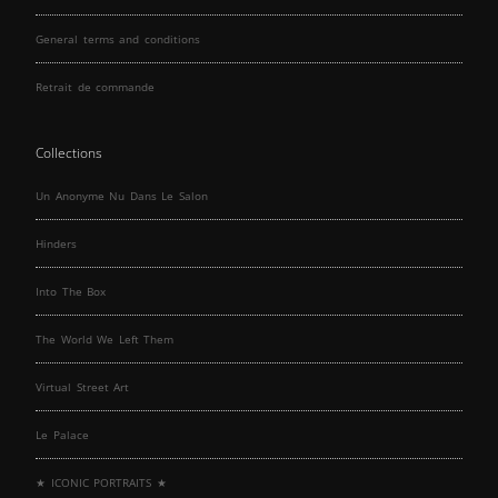
General terms and conditions
Retrait de commande
Collections
Un Anonyme Nu Dans Le Salon
Hinders
Into The Box
The World We Left Them
Virtual Street Art
Le Palace
★ ICONIC PORTRAITS ★