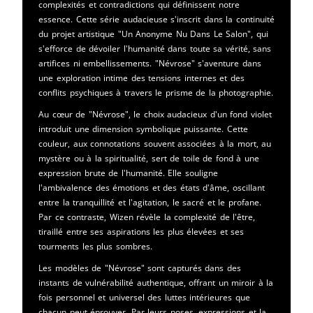
complexités et contradictions qui définissent notre
essence. Cette série audacieuse s'inscrit dans la continuité
du projet artistique "Un Anonyme Nu Dans Le Salon", qui
s'efforce de dévoiler l'humanité dans toute sa vérité, sans
artifices ni embellissements. "Névrose" s'aventure dans
une exploration intime des tensions internes et des
conflits psychiques à travers le prisme de la photographie.
Au cœur de "Névrose", le choix audacieux d'un fond violet
introduit une dimension symbolique puissante. Cette
couleur, aux connotations souvent associées à la mort, au
mystère ou à la spiritualité, sert de toile de fond à une
expression brute de l'humanité. Elle souligne
l'ambivalence des émotions et des états d'âme, oscillant
entre la tranquillité et l'agitation, le sacré et le profane.
Par ce contraste, Wizen révèle la complexité de l'être,
tiraillé entre ses aspirations les plus élevées et ses
tourments les plus sombres.
Les modèles de "Névrose" sont capturés dans des
instants de vulnérabilité authentique, offrant un miroir à la
fois personnel et universel des luttes intérieures que
chacun peut éprouver. Par leurs poses, expressions et la