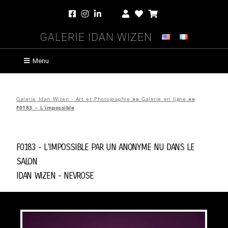
Galerie Idan Wizen
Menu
Galerie Idan Wizen - Art et Photographie
»»
Galerie en ligne
»»
F0183 – L’impossible
F0183 - L'impossible par
Un Anonyme Nu Dans Le
Salon
Idan Wizen -
Nevrose