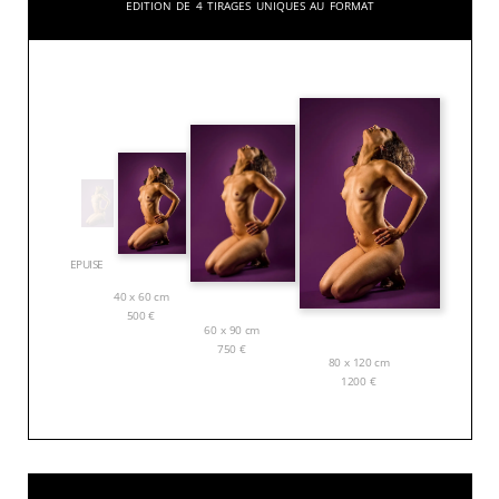
Edition de 4 tirages uniques au format
EPUISE
40 x 60 cm
500
€
60 x 90 cm
750
€
80 x 120 cm
1200
€