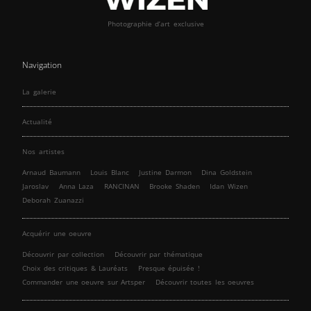
Photographie d’art exclusive
Navigation
La galerie
Actualité
Nos artistes
Arnaud Baumann
Louis Blanc
Justine Darmon
Dina Goldstein
Jaroslav
Anna Laza
RANCINAN
Brooke Shaden
Idan Wizen
Deborah Zuanazzi
Acquérir une oeuvre
Découvrir par collection
Découvrir par thématique
Choix des critiques & Lauréats
Presque épuisée !
Commander une oeuvre sur Artsper
Découvrir toutes les oeuvres