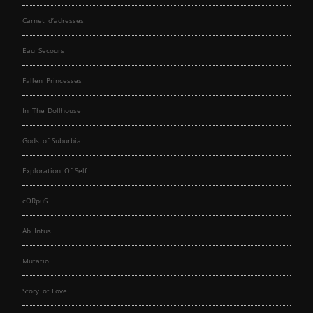
Carnet d’adresses
Eau Secours
Fallen Princesses
In The Dollhouse
Gods of Suburbia
Exploration Of Self
cORpuS
Ab Intus
Mutatio
Story of Love