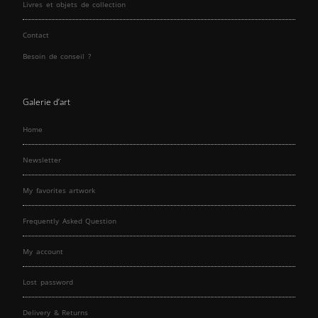
Livres et objets de collection
Contact
Besoin de conseil ?
Galerie d’art
Home
Newsletter
My favorites artwork
Frequently Asked Question
My account
Lost password
Delivery & Returns