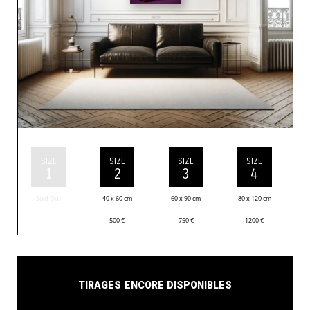
SIZE
SIZE
SIZE
SIZE
1
2
3
4
Sold Out
40 x 60 cm
60 x 90 cm
80 x 120 cm
500
€
750
€
1200
€
Tirages encore disponibles