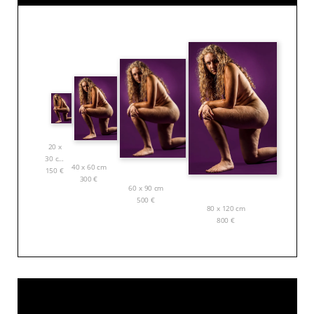
20 x
30 cm
40 x 60 cm
150
€
300
€
60 x 90 cm
500
€
80 x 120 cm
800
€