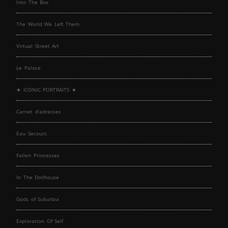
Into The Box
The World We Left Them
Virtual Street Art
Le Palace
★ ICONIC PORTRAITS ★
Carnet d’adresses
Eau Secours
Fallen Princesses
In The Dollhouse
Gods of Suburbia
Exploration Of Self