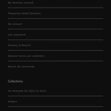
My favorites artwork
Frequently Asked Question
My account
Lost password
Delivery & Returns
General terms and conditions
Retrait de commande
Collections
Un Anonyme Nu Dans Le Salon
Hinders