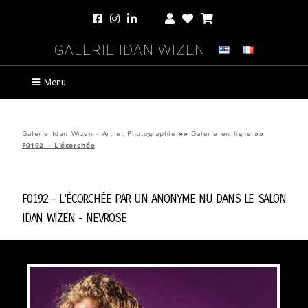
Galerie Idan Wizen
Menu
Galerie Idan Wizen - Art et Photographie
»»
Galerie en ligne
»»
F0192 – L’écorchée
F0192 - L'écorchée par
Un Anonyme Nu Dans Le Salon
Idan Wizen -
Nevrose