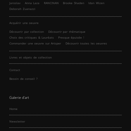
Jaroslav
Anna Laza
RANCINAN
Brooke Shaden
Idan Wizen
Deborah Zuanazzi
Acquérir une oeuvre
Découvrir par collection
Découvrir par thématique
Choix des critiques & Lauréats
Presque épuisée !
Commander une oeuvre sur Artsper
Découvrir toutes les oeuvres
Livres et objets de collection
Contact
Besoin de conseil ?
Galerie d’art
Home
Newsletter