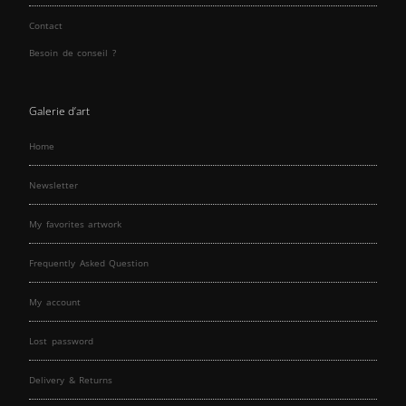
Contact
Besoin de conseil ?
Galerie d’art
Home
Newsletter
My favorites artwork
Frequently Asked Question
My account
Lost password
Delivery & Returns