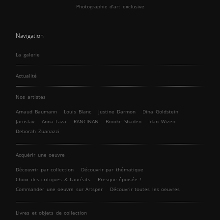
Photographie d’art exclusive
Navigation
La galerie
Actualité
Nos artistes
Arnaud Baumann
Louis Blanc
Justine Darmon
Dina Goldstein
Jaroslav
Anna Laza
RANCINAN
Brooke Shaden
Idan Wizen
Deborah Zuanazzi
Acquérir une oeuvre
Découvrir par collection
Découvrir par thématique
Choix des critiques & Lauréats
Presque épuisée !
Commander une oeuvre sur Artsper
Découvrir toutes les oeuvres
Livres et objets de collection