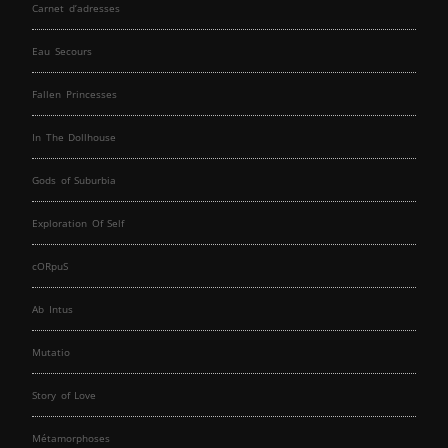
Carnet d’adresses
Eau Secours
Fallen Princesses
In The Dollhouse
Gods of Suburbia
Exploration Of Self
cORpuS
Ab Intus
Mutatio
Story of Love
Métamorphoses