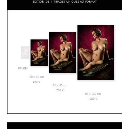
Edition de 4 tirages uniques au format
EPUISE
40 x 60 cm
500
€
60 x 90 cm
750
€
80 x 120 cm
1200
€