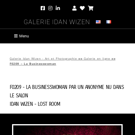
Galerie Idan Wizen
Menu
Galerie Idan Wizen - Art et Photographie
»»
Galerie en ligne
»»
F0209 – La Businesswoman
F0209 - La Businesswoman par
Un Anonyme Nu Dans
Le Salon
Idan Wizen -
Lost Room