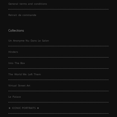
General terms and conditions
Retrait de commande
Collections
Un Anonyme Nu Dans Le Salon
Hinders
Into The Box
The World We Left Them
Virtual Street Art
Le Palace
★ ICONIC PORTRAITS ★