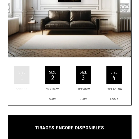
SIZE
SIZE
SIZE
SIZE
1
2
3
4
Sold Out
40 x 60 cm
60 x 90 cm
80 x 120 cm
500
€
750
€
1200
€
Tirages encore disponibles