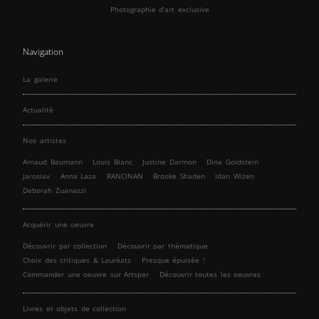
Photographie d’art exclusive
Navigation
La galerie
Actualité
Nos artistes
Arnaud Baumann
Louis Blanc
Justine Darmon
Dina Goldstein
Jaroslav
Anna Laza
RANCINAN
Brooke Shaden
Idan Wizen
Deborah Zuanazzi
Acquérir une oeuvre
Découvrir par collection
Découvrir par thématique
Choix des critiques & Lauréats
Presque épuisée !
Commander une oeuvre sur Artsper
Découvrir toutes les oeuvres
Livres et objets de collection