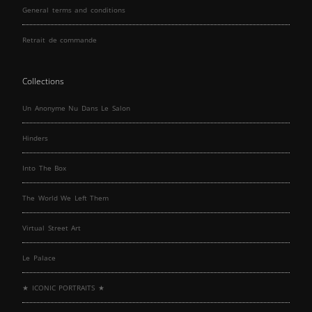
General terms and conditions
Retrait de commande
Collections
Un Anonyme Nu Dans Le Salon
Hinders
Into The Box
The World We Left Them
Virtual Street Art
Le Palace
★ ICONIC PORTRAITS ★