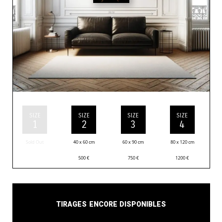
SIZE
SIZE
SIZE
SIZE
1
2
3
4
Sold Out
40 x 60 cm
60 x 90 cm
80 x 120 cm
500
€
750
€
1200
€
Tirages encore disponibles