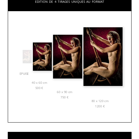
Edition de 4 tirages uniques au format
EPUISE
40 x 60 cm
500
€
60 x 90 cm
750
€
80 x 120 cm
1200
€