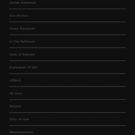
Carnet d’adresses
Eau Secours
Fallen Princesses
In The Dollhouse
Gods of Suburbia
Exploration Of Self
cORpuS
Ab Intus
Mutatio
Story of Love
Métamorphoses