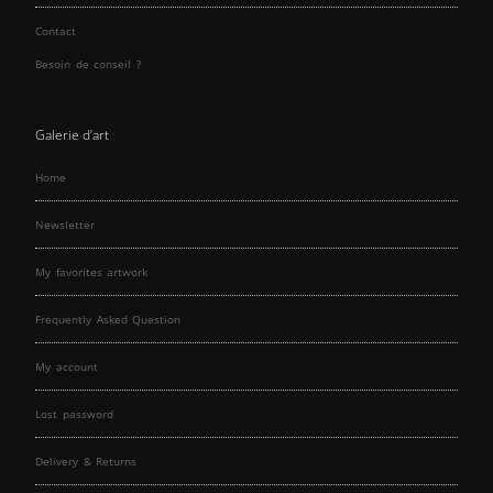
Contact
Besoin de conseil ?
Galerie d’art
Home
Newsletter
My favorites artwork
Frequently Asked Question
My account
Lost password
Delivery & Returns