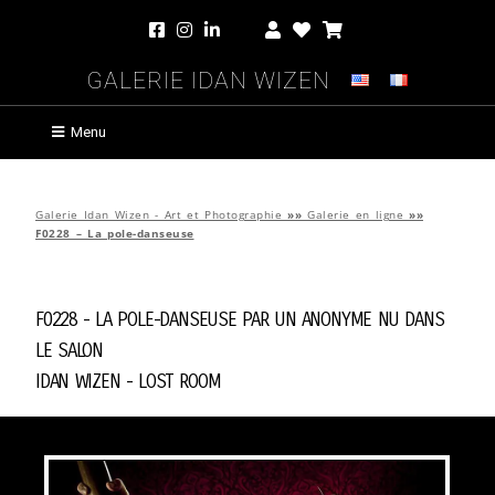
Galerie Idan Wizen
Menu
Galerie Idan Wizen - Art et Photographie
»»
Galerie en ligne
»»
F0228 – La pole-danseuse
F0228 - La pole-danseuse par
Un Anonyme Nu Dans
Le Salon
Idan Wizen -
Lost Room