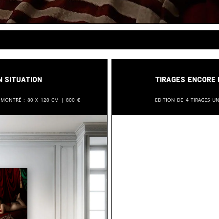
n situation
Tirages encore 
 montré :
80 x 120 cm |
800
€
Edition de 4 tirages u