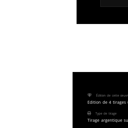
Édition de cette œuv
Edition de 4 tirages
Type de tirage
Tirage argentique s