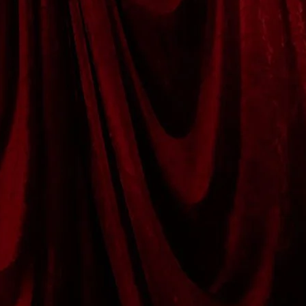
Brooke Shaden
Idan Wizen
Deborah Zuanazzi