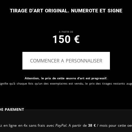
Tirage d'art original. Numerote et signe
A partir de
150
€
COMMENCER A PERSONNALISER
Attention, le prix de cette œuvre d'art est progressif.
ignifie qu'à chaque fois qu'un des exemplaires est vendu, le prix des tirages restants au
 de paiement
z en ligne en 4x sans frais avec
PayPal
. A partir de
38
€
/ mois pour cette oe