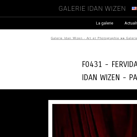
Galerie Idan Wizen
La galerie
Actuali
Galerie Idan Wizen - Art et Photographie
»»
Galeri
F0431 - Fervid
Idan Wizen -
P