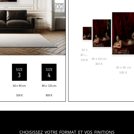
20 x
30 cm
40 x 60 cm
150
€
300
€
60 x 90 cm
SIZE
SIZE
500
€
3
4
60 x 90 cm
80 x 120 cm
500
€
800
€
Choisissez votre format et vos finitions