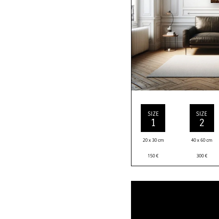
SIZE
SIZE
1
2
20 x 30 cm
40 x 60 cm
150
€
300
€