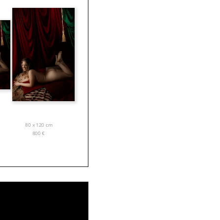
80 x 120 cm
800
€