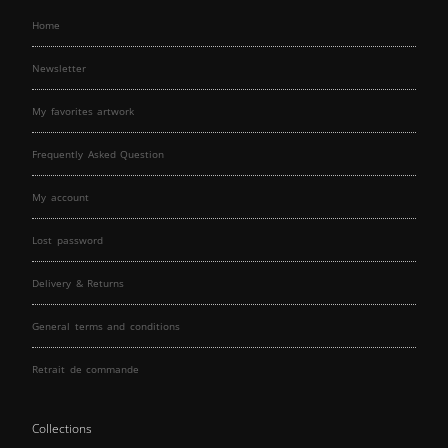
Home
Newsletter
My favorites artwork
Frequently Asked Question
My account
Lost password
Delivery & Returns
General terms and conditions
Retrait de commande
Collections