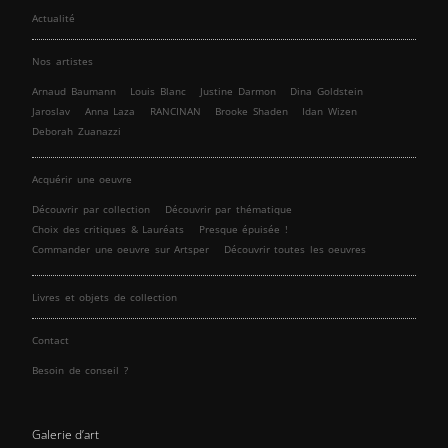
Actualité
Nos artistes
Arnaud Baumann
Louis Blanc
Justine Darmon
Dina Goldstein
Jaroslav
Anna Laza
RANCINAN
Brooke Shaden
Idan Wizen
Deborah Zuanazzi
Acquérir une oeuvre
Découvrir par collection
Découvrir par thématique
Choix des critiques & Lauréats
Presque épuisée !
Commander une oeuvre sur Artsper
Découvrir toutes les oeuvres
Livres et objets de collection
Contact
Besoin de conseil ?
Galerie d’art