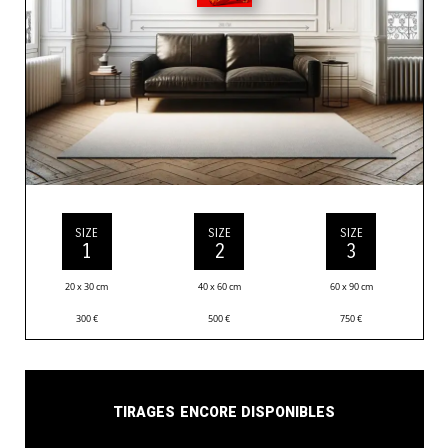
SIZE
SIZE
SIZE
1
2
3
20 x 30 cm
40 x 60 cm
60 x 90 cm
300
€
500
€
750
€
Tirages encore disponibles