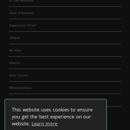
In The Dollhouse
Gods of Suburbia
Exploration Of Self
cORpuS
Ab Intus
Mutatio
Story of Love
Métamorphoses
Fallen Angels
This website uses cookies to ensure
Music Spirit
you get the best experience on our
website.
Learn more