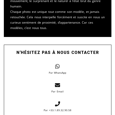
mouvement, le surprenant et le naturel à l’état brut du genre
humain.
Chaque photo est unique tout comme son modèle, et jamais
retouchée. Cela nous interpelle forcément et suscite en nous un
curieux sentiment de proximité, d’appartenance. Car ces
modèles, c’est nous tous.
N'HÉSITEZ PAS À NOUS CONTACTER
Par WhatsApp
Par Email
Par +33.1.89.32.90.58