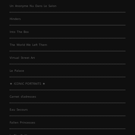
Un Anonyme Nu Dans Le Salon
Hinders
Into The Box
The World We Left Them
Virtual Street Art
Le Palace
★ ICONIC PORTRAITS ★
Carnet d’adresses
Eau Secours
Fallen Princesses