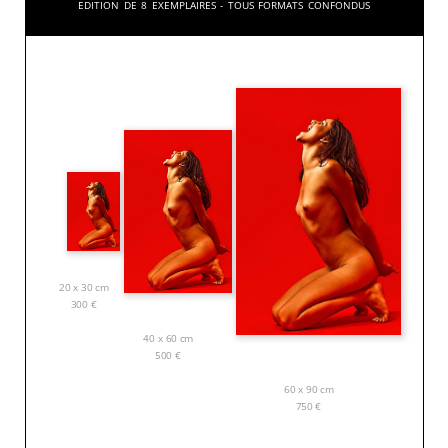
Edition de 8 exemplaires - tous formats confondus
20 x 30 cm
300
€
40 x 60 cm
500
€
60 x 90 cm
750
€