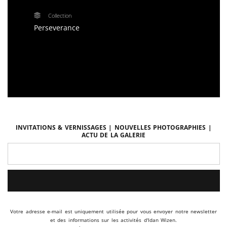
Collection
Perseverance
Invitations & vernissages | Nouvelles photographies |
Actu de la galerie
Votre adresse e-mail est uniquement utilisée pour vous envoyer notre newsletter
et des informations sur les activités d'Idan Wizen.