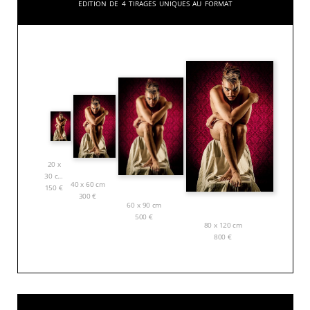
Edition de 4 tirages uniques au format
20 x
30 cm
40 x 60 cm
150
€
300
€
60 x 90 cm
500
€
80 x 120 cm
800
€