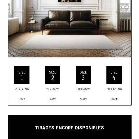
SIZE
SIZE
SIZE
SIZE
1
2
3
4
20 x 30 cm
40 x 60 cm
60 x 90 cm
80 x 120 cm
150
€
300
€
500
€
800
€
Tirages encore disponibles