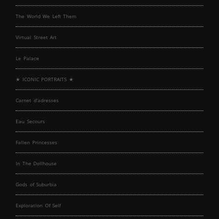
The World We Left Them
Virtual Street Art
Le Palace
★ ICONIC PORTRAITS ★
Carnet d’adresses
Eau Secours
Fallen Princesses
In The Dollhouse
Gods of Suburbia
Exploration Of Self