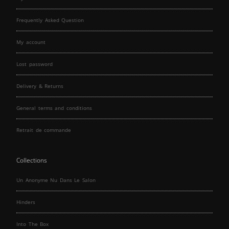
Frequently Asked Question
My account
Lost password
Delivery & Returns
General terms and conditions
Retrait de commande
Collections
Un Anonyme Nu Dans Le Salon
Hinders
Into The Box