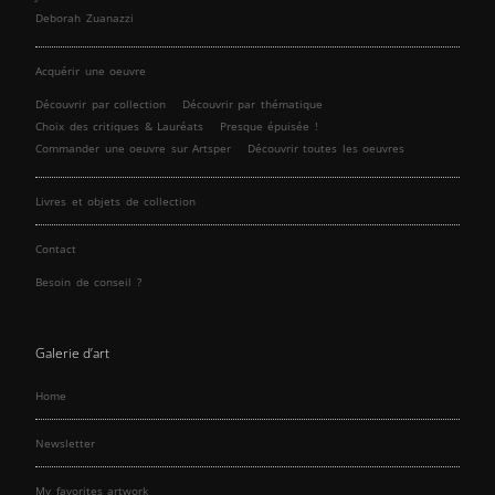
Deborah Zuanazzi
Acquérir une oeuvre
Découvrir par collection
Découvrir par thématique
Choix des critiques & Lauréats
Presque épuisée !
Commander une oeuvre sur Artsper
Découvrir toutes les oeuvres
Livres et objets de collection
Contact
Besoin de conseil ?
Galerie d’art
Home
Newsletter
My favorites artwork