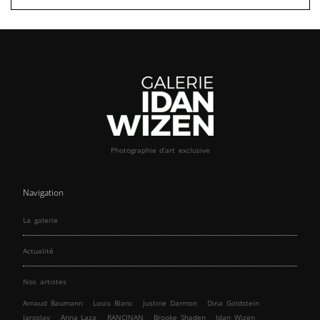
Photographie d’art exclusive
Navigation
La galerie
Actualité
Nos artistes
Arnaud Baumann
Louis Blanc
Justine Darmon
Dina Goldstein
Jaroslav
Anna Laza
RANCINAN
Brooke Shaden
Idan Wizen