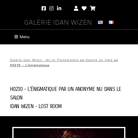
Galerie Idan Wizen
Menu
Galerie Idan Wizen - Art et Photographie
»»
Galerie en ligne
»»
H0210 – L’énigmatique
H0210 - L'énigmatique par
Un Anonyme Nu Dans Le
Salon
Idan Wizen -
Lost Room