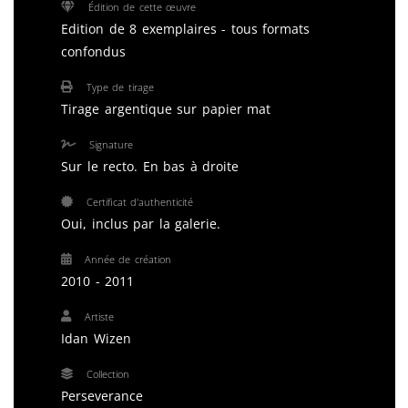
Édition de cette œuvre
Edition de 8 exemplaires - tous formats
confondus
Type de tirage
Tirage argentique sur papier mat
Signature
Sur le recto. En bas à droite
Certificat d'authenticité
Oui, inclus par la galerie.
Année de création
2010 - 2011
Artiste
Idan Wizen
Collection
Perseverance