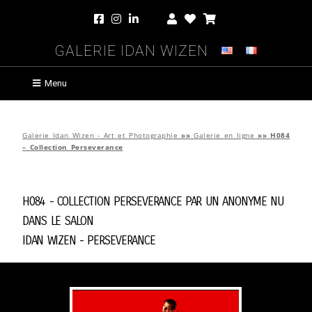
Galerie Idan Wizen
Menu
Galerie Idan Wizen - Art et Photographie
»»
Galerie en ligne
»»
H084
– Collection Perseverance
H084 - Collection Perseverance par
Un Anonyme Nu
Dans Le Salon
Idan Wizen -
Perseverance