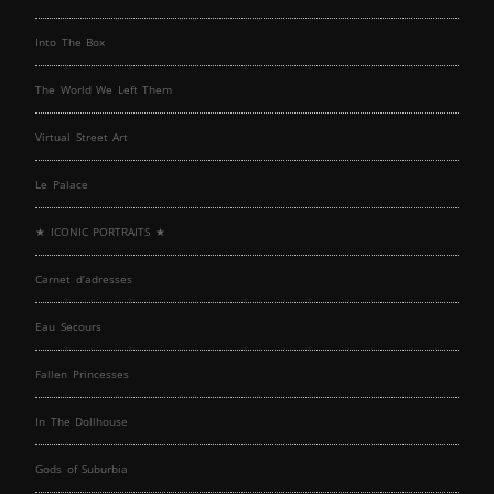
Into The Box
The World We Left Them
Virtual Street Art
Le Palace
★ ICONIC PORTRAITS ★
Carnet d’adresses
Eau Secours
Fallen Princesses
In The Dollhouse
Gods of Suburbia