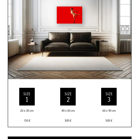
SIZE
SIZE
SIZE
1
2
3
20 x 30 cm
40 x 60 cm
60 x 90 cm
150
€
300
€
500
€