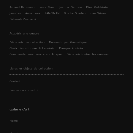
Arnaud Baumann
Louis Blanc
Justine Darmon
Dina Goldstein
Jaroslav
Anna Laza
RANCINAN
Brooke Shaden
Idan Wizen
Deborah Zuanazzi
Acquérir une oeuvre
Découvrir par collection
Découvrir par thématique
Choix des critiques & Lauréats
Presque épuisée !
Commander une oeuvre sur Artsper
Découvrir toutes les oeuvres
Livres et objets de collection
Contact
Besoin de conseil ?
Galerie d’art
Home