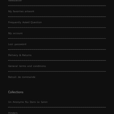
Newsletter
My favorites artwork
Frequently Asked Question
My account
Lost password
Delivery & Returns
General terms and conditions
Retrait de commande
Collections
Un Anonyme Nu Dans Le Salon
Hinders