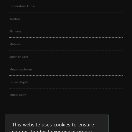
Exploration Of Self
cORpuS
Ab Intus
Mutatio
Story of Love
Métamorphoses
Fallen Angels
Music Spirit
This website uses cookies to ensure
you get the best experience on our