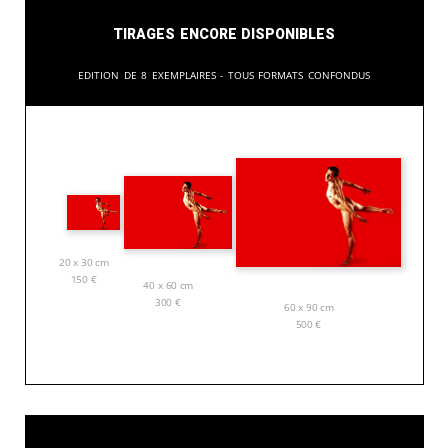
Tirages encore disponibles
Edition de 8 exemplaires - tous formats confondus
20 x 30 cm
150
€
40 x 60 cm
300
€
60 x 90 cm
500
€