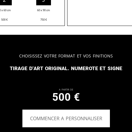
0 x 60 cm
60 x 90 cm
500
€
750
€
Choisissez votre format et vos finitions
Tirage d'art original. Numerote et signe
A partir de
500
€
COMMENCER A PERSONNALISER