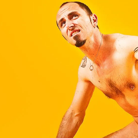
Brooke Shaden
Idan Wizen
Deborah Zuanazzi