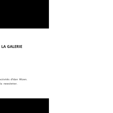
 la galerie
ctivités d'Idan Wizen.
la newsletter.