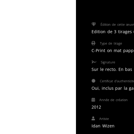
Édition de cette œuv
Edition de 3 tirages
Type de tirage
C-Print on mat papp
Signature
Sur le recto. En bas 
Certificat d'authenticit
Oui, inclus par la ga
Année de création
2012
Artiste
Idan Wizen