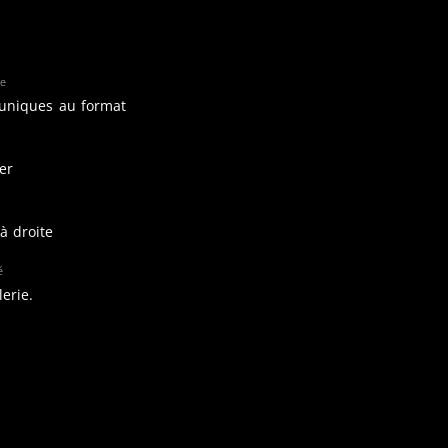
re
 uniques au format
er
à droite
é
lerie.