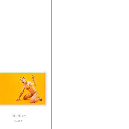
60 x 90 cm
750
€