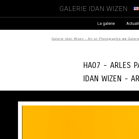
Galerie Idan Wizen
La galerie
Actuali
Galerie Idan Wizen - Art et Photographie
»»
Galeri
HA07 - Arles 
Idan Wizen -
A