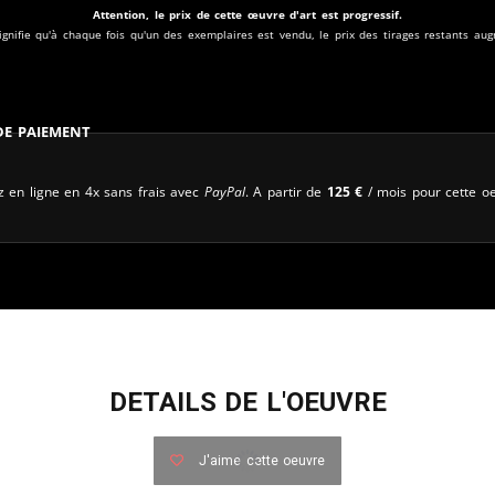
Attention, le prix de cette œuvre d'art est progressif.
ignifie qu'à chaque fois qu'un des exemplaires est vendu, le prix des tirages restants au
 de paiement
 en ligne en 4x sans frais avec
PayPal
. A partir de
125
€
/ mois pour cette oe
DETAILS DE L'OEUVRE
J'aime cette oeuvre