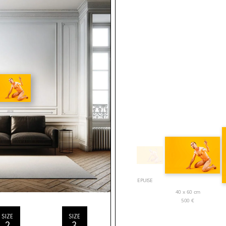
EPUISE
40 x 60 cm
500
€
SIZE
SIZE
2
3