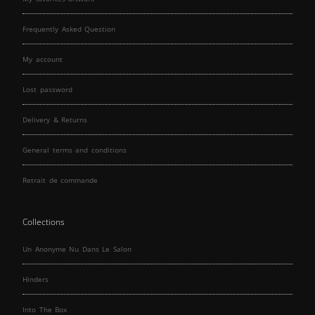
Frequently Asked Question
My account
Lost password
Delivery & Returns
General terms and conditions
Retrait de commande
Collections
Un Anonyme Nu Dans Le Salon
Hinders
Into The Box