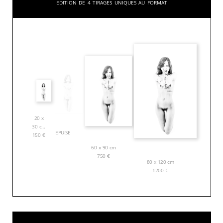
Edition de 4 tirages uniques au format
20 x
30 cm
EPUISE
150
€
60 x 90 cm
750
€
80 x 120 cm
1200
€