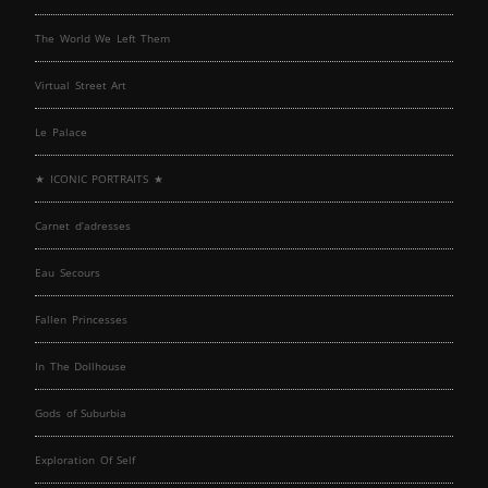
The World We Left Them
Virtual Street Art
Le Palace
★ ICONIC PORTRAITS ★
Carnet d’adresses
Eau Secours
Fallen Princesses
In The Dollhouse
Gods of Suburbia
Exploration Of Self