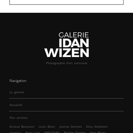
Photographie d’art exclusive
Navigation
La galerie
Actualité
Nos artistes
Arnaud Baumann
Louis Blanc
Justine Darmon
Dina Goldstein
Jaroslav
Anna Laza
RANCINAN
Brooke Shaden
Idan Wizen