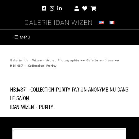
Galerie Idan Wizen
Menu
Galerie Idan Wizen - Art et Photographie
»»
Galerie en ligne
»»
HB1487 – Collection Purity
HB1487 - Collection Purity par
Un Anonyme Nu Dans
Le Salon
Idan Wizen -
Purity