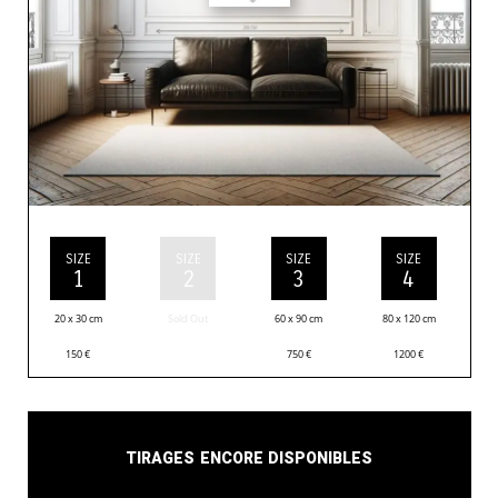
SIZE
SIZE
SIZE
SIZE
1
2
3
4
20 x 30 cm
Sold Out
60 x 90 cm
80 x 120 cm
150
€
750
€
1200
€
Tirages encore disponibles