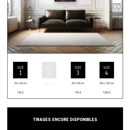
SIZE
SIZE
SIZE
SIZE
1
2
3
4
20 x 30 cm
Sold Out
60 x 90 cm
80 x 120 cm
150
€
750
€
1200
€
Tirages encore disponibles