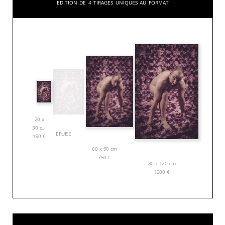
Edition de 4 tirages uniques au format
20 x
30 cm
EPUISE
150
€
60 x 90 cm
750
€
80 x 120 cm
1200
€