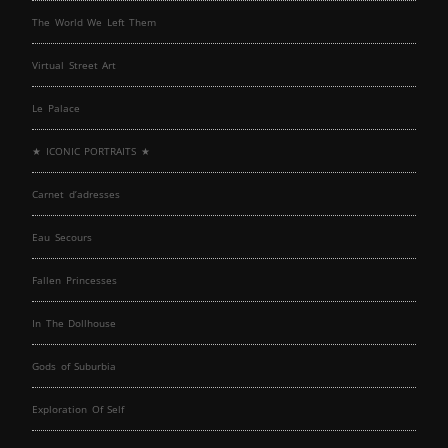
The World We Left Them
Virtual Street Art
Le Palace
★ ICONIC PORTRAITS ★
Carnet d’adresses
Eau Secours
Fallen Princesses
In The Dollhouse
Gods of Suburbia
Exploration Of Self