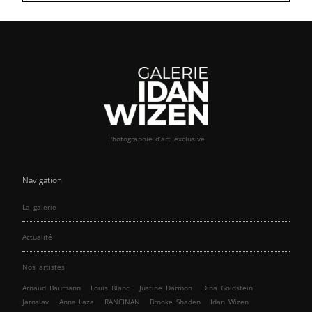
Photographie d’art exclusive
Navigation
La galerie
Actualité
Nos artistes
Arnaud Baumann
Louis Blanc
Justine Darmon
Dina Goldstein
Jaroslav
Anna Laza
RANCINAN
Brooke Shaden
Idan Wizen