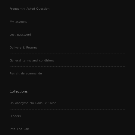
Frequently Asked Question
My account
Lost password
Delivery & Returns
General terms and conditions
Retrait de commande
Collections
Un Anonyme Nu Dans Le Salon
Hinders
Into The Box