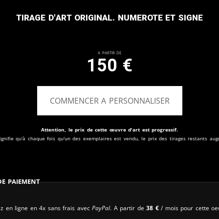
Tirage d'art original. Numerote et signe
A partir de
150
€
COMMENCER A PERSONNALISER
Attention, le prix de cette œuvre d'art est progressif.
ignifie qu'à chaque fois qu'un des exemplaires est vendu, le prix des tirages restants au
 de paiement
z en ligne en 4x sans frais avec
PayPal
. A partir de
38
€
/ mois pour cette oe