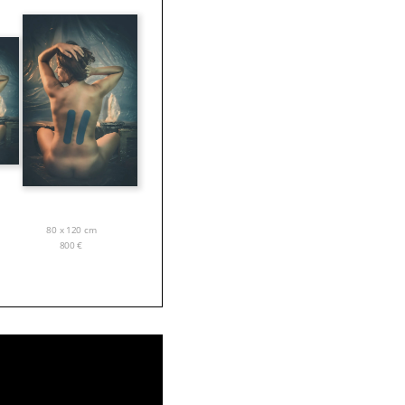
80 x 120 cm
800
€