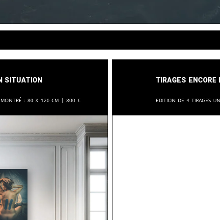
n situation
Tirages encore 
 montré :
80 x 120 cm |
800
€
Edition de 4 tirages u