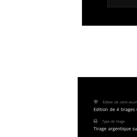
Édition de cette œuv
Edition de 4 tirages
Type de tirage
Tirage argentique s