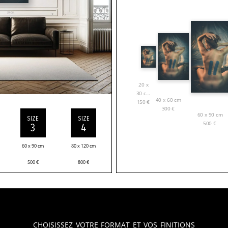
20 x
30 cm
40 x 60 cm
150
€
300
€
60 x 90 cm
SIZE
SIZE
500
€
3
4
60 x 90 cm
80 x 120 cm
500
€
800
€
Choisissez votre format et vos finitions