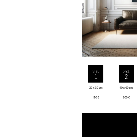
SIZE
SIZE
1
2
20 x 30 cm
40 x 60 cm
150
€
300
€