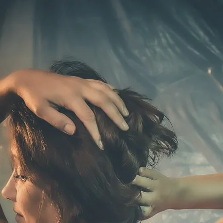
Brooke Shaden
Idan Wizen
Deborah Zuanazzi