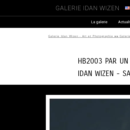
Galerie Idan Wizen
La galerie
Actuali
Galerie Idan Wizen - Art et Photographie
»»
Galeri
HB2003 par
Un
Idan Wizen -
Sa