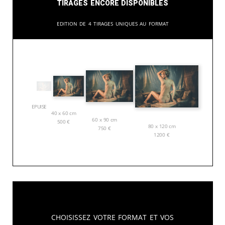
Tirages encore disponibles
Edition de 4 tirages uniques au format
EPUISE
40 x 60 cm
60 x 90 cm
500
€
80 x 120 cm
750
€
1200
€
Choisissez votre format et vos