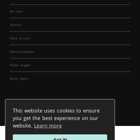
Ab Intus
Mutatio
Story of Love
Métamorphoses
Fallen Angels
Music Spirit
This website uses cookies to ensure
you get the best experience on our
website.
Learn more
Got it!