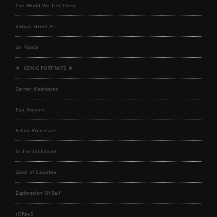
The World We Left Them
Virtual Street Art
Le Palace
★ ICONIC PORTRAITS ★
Carnet d’adresses
Eau Secours
Fallen Princesses
In The Dollhouse
Gods of Suburbia
Exploration Of Self
cORpuS