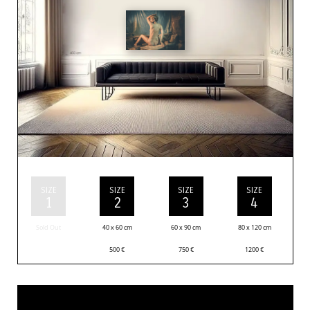
SIZE
SIZE
SIZE
SIZE
1
2
3
4
Sold Out
40 x 60 cm
60 x 90 cm
80 x 120 cm
500
€
750
€
1200
€