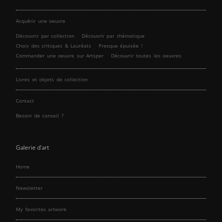
Acquérir une oeuvre
Découvrir par collection
Découvrir par thématique
Choix des critiques & Lauréats
Presque épuisée !
Commander une oeuvre sur Artsper
Découvrir toutes les oeuvres
Livres et objets de collection
Contact
Besoin de conseil ?
Galerie d’art
Home
Newsletter
My favorites artwork