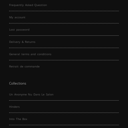
Frequently Asked Question
My account
Lost password
Delivery & Returns
General terms and conditions
Retrait de commande
Collections
Un Anonyme Nu Dans Le Salon
Hinders
Into The Box