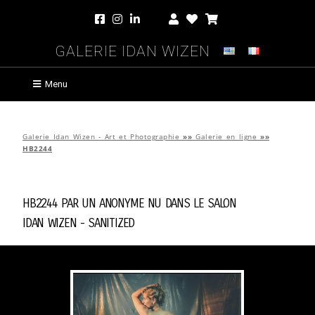
Galerie Idan Wizen
Menu
Galerie Idan Wizen - Art et Photographie
»»
Galerie en ligne
»»
HB2244
HB2244 par
Un Anonyme Nu Dans Le Salon
Idan Wizen -
Sanitized