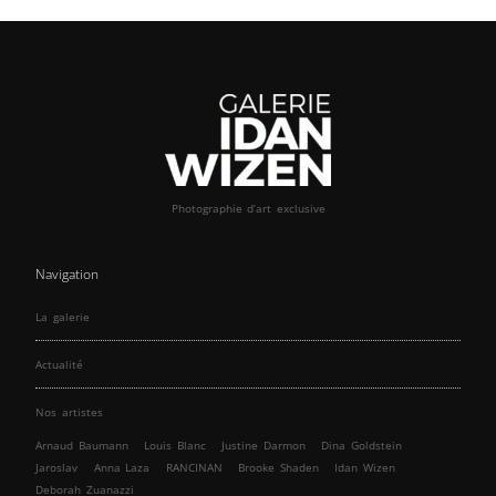
Photographie d’art exclusive
Navigation
La galerie
Actualité
Nos artistes
Arnaud Baumann
Louis Blanc
Justine Darmon
Dina Goldstein
Jaroslav
Anna Laza
RANCINAN
Brooke Shaden
Idan Wizen
Deborah Zuanazzi