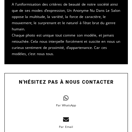
A l’uniformisation des critères de beauté de notre société ainsi
que de ses modes d’expression, Un Anonyme Nu Dans Le Salon
oppose la multitude, la variété, la force de caractère, le
mouvement, le surprenant et le naturel à l’état brut du genre
humain.
Chaque photo est unique tout comme son modèle, et jamais
retouchée. Cela nous interpelle forcément et suscite en nous un
curieux sentiment de proximité, d’appartenance. Car ces
modèles, c’est nous tous.
N'HÉSITEZ PAS À NOUS CONTACTER
Par WhatsApp
Par Email