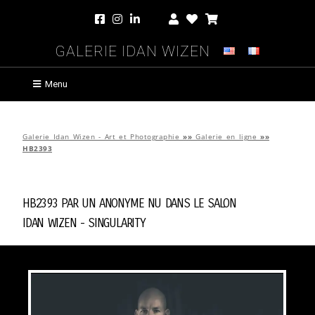
Galerie Idan Wizen
Menu
Galerie Idan Wizen - Art et Photographie
»»
Galerie en ligne
»»
HB2393
HB2393 par
Un Anonyme Nu Dans Le Salon
Idan Wizen -
Singularity