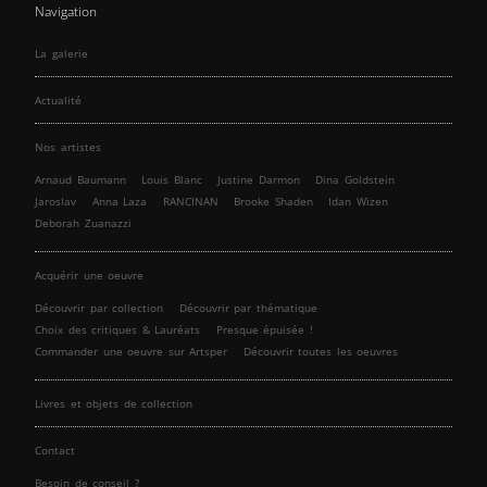
Navigation
La galerie
Actualité
Nos artistes
Arnaud Baumann
Louis Blanc
Justine Darmon
Dina Goldstein
Jaroslav
Anna Laza
RANCINAN
Brooke Shaden
Idan Wizen
Deborah Zuanazzi
Acquérir une oeuvre
Découvrir par collection
Découvrir par thématique
Choix des critiques & Lauréats
Presque épuisée !
Commander une oeuvre sur Artsper
Découvrir toutes les oeuvres
Livres et objets de collection
Contact
Besoin de conseil ?