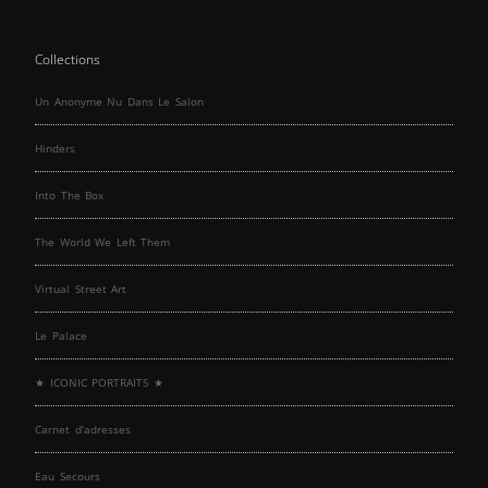
Collections
Un Anonyme Nu Dans Le Salon
Hinders
Into The Box
The World We Left Them
Virtual Street Art
Le Palace
★ ICONIC PORTRAITS ★
Carnet d’adresses
Eau Secours