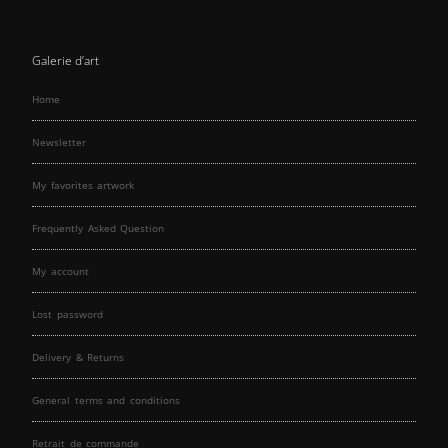
Galerie d’art
Home
Newsletter
My favorites artwork
Frequently Asked Question
My account
Lost password
Delivery & Returns
General terms and conditions
Retrait de commande