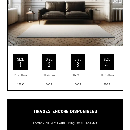
SIZE
SIZE
SIZE
SIZE
1
2
3
4
20 x 30 cm
40 x 60 cm
60 x 90 cm
80 x 120 cm
150
€
300
€
500
€
800
€
Tirages encore disponibles
Edition de 4 tirages uniques au format