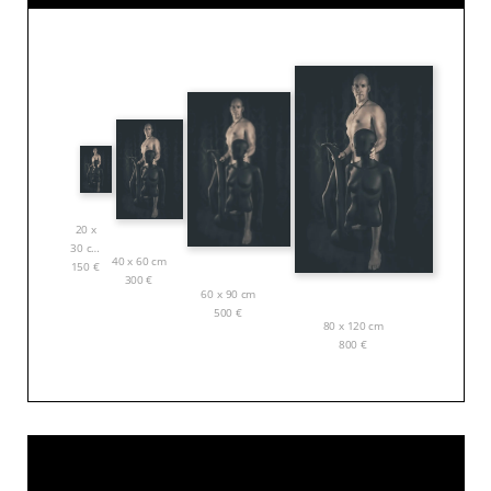
20 x
30 cm
40 x 60 cm
150
€
300
€
60 x 90 cm
500
€
80 x 120 cm
800
€