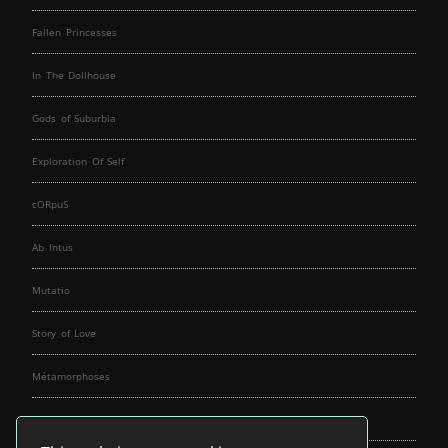
Fallen Princesses
In The Dollhouse
Gods of Suburbia
Exploration Of Self
cORpuS
Ab Intus
Mutatio
Story of Love
Métamorphoses
Fallen Angels