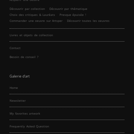
Découvrir par collection
Découvrir par thématique
Choix des critiques & Lauréats
Presque épuisée !
Commander une oeuvre sur Artsper
Découvrir toutes les oeuvres
Livres et objets de collection
Contact
Besoin de conseil ?
Galerie d’art
Home
Newsletter
My favorites artwork
Frequently Asked Question