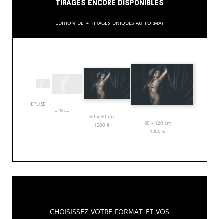
Tirages encore disponibles
Edition de 4 tirages uniques au format
EPUISE
EPUISE
60 x 90 cm
80 x 120 cm
1200
€
1800
€
Choisissez votre format et vos