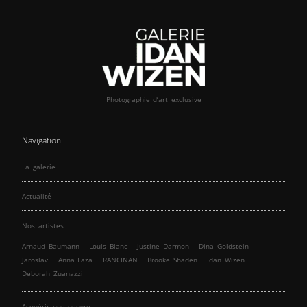
Photographie d’art exclusive
Navigation
La galerie
Actualité
Nos artistes
Arnaud Baumann
Louis Blanc
Justine Darmon
Dina Goldstein
Jaroslav
Anna Laza
RANCINAN
Brooke Shaden
Idan Wizen
Deborah Zuanazzi
Acquérir une oeuvre