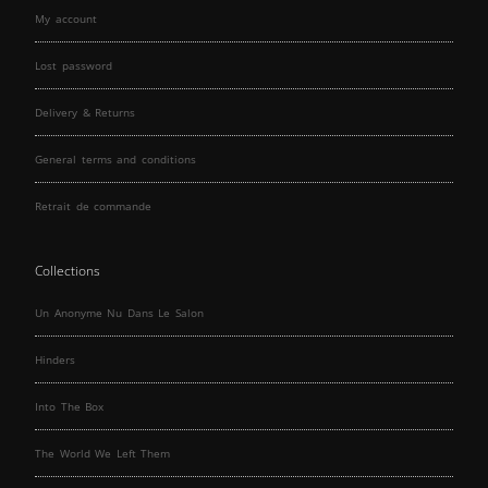
My account
Lost password
Delivery & Returns
General terms and conditions
Retrait de commande
Collections
Un Anonyme Nu Dans Le Salon
Hinders
Into The Box
The World We Left Them