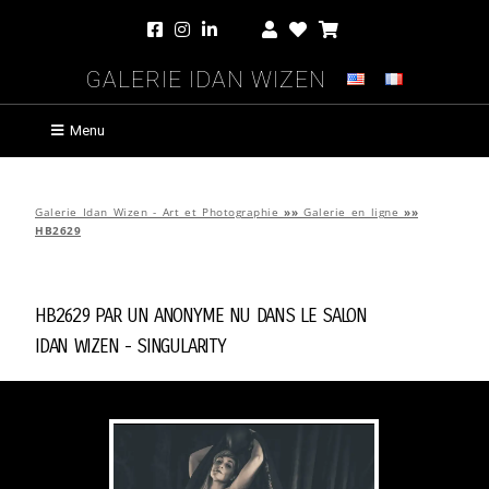
Galerie Idan Wizen
Menu
Galerie Idan Wizen - Art et Photographie
»»
Galerie en ligne
»»
HB2629
HB2629 par
Un Anonyme Nu Dans Le Salon
Idan Wizen -
Singularity