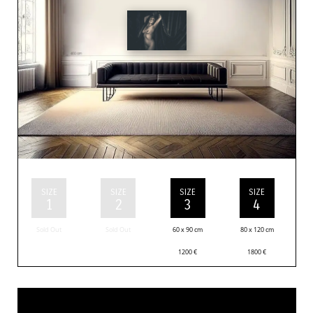
SIZE
SIZE
SIZE
SIZE
1
2
3
4
Sold Out
Sold Out
60 x 90 cm
80 x 120 cm
1200
€
1800
€