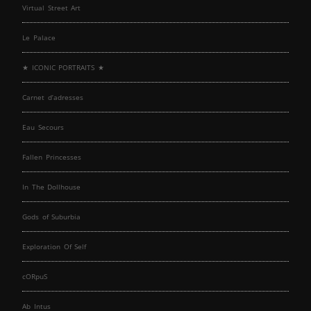
Virtual Street Art
Le Palace
★ ICONIC PORTRAITS ★
Carnet d’adresses
Eau Secours
Fallen Princesses
In The Dollhouse
Gods of Suburbia
Exploration Of Self
cORpuS
Ab Intus