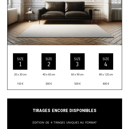
SIZE
SIZE
SIZE
SIZE
1
2
3
4
20 x 30 cm
40 x 60 cm
60 x 90 cm
80 x 120 cm
150
€
300
€
500
€
800
€
Tirages encore disponibles
Edition de 4 tirages uniques au format