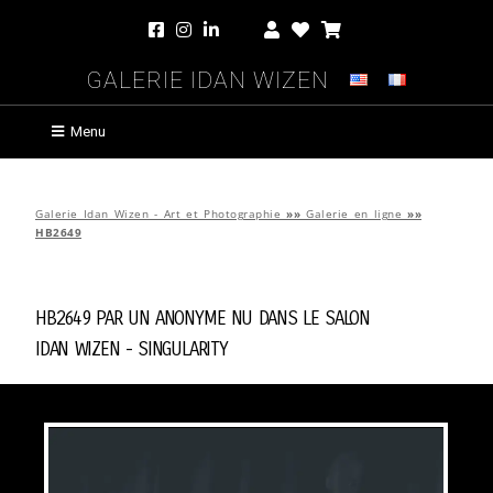
Galerie Idan Wizen
Menu
Galerie Idan Wizen - Art et Photographie
»»
Galerie en ligne
»»
HB2649
HB2649 par
Un Anonyme Nu Dans Le Salon
Idan Wizen -
Singularity