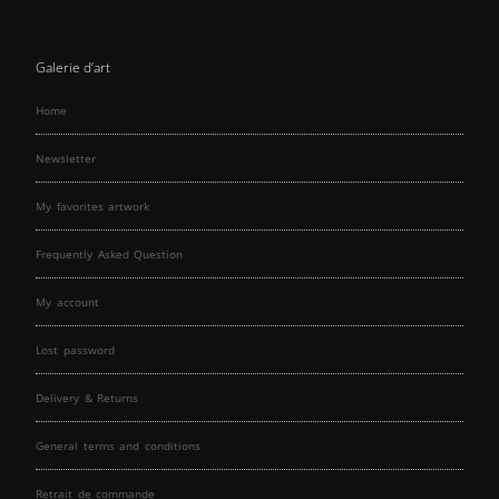
Galerie d’art
Home
Newsletter
My favorites artwork
Frequently Asked Question
My account
Lost password
Delivery & Returns
General terms and conditions
Retrait de commande