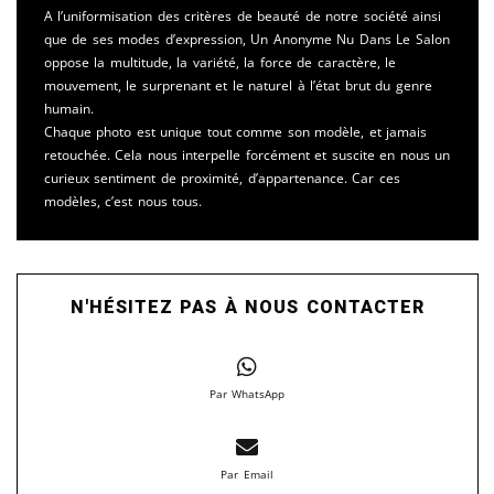
A l’uniformisation des critères de beauté de notre société ainsi
que de ses modes d’expression, Un Anonyme Nu Dans Le Salon
oppose la multitude, la variété, la force de caractère, le
mouvement, le surprenant et le naturel à l’état brut du genre
humain.
Chaque photo est unique tout comme son modèle, et jamais
retouchée. Cela nous interpelle forcément et suscite en nous un
curieux sentiment de proximité, d’appartenance. Car ces
modèles, c’est nous tous.
N'HÉSITEZ PAS À NOUS CONTACTER
Par WhatsApp
Par Email