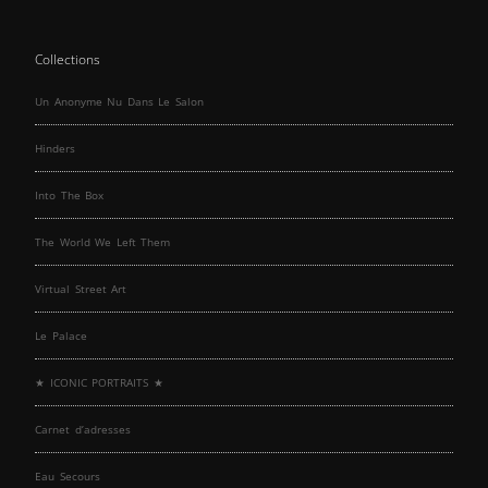
Collections
Un Anonyme Nu Dans Le Salon
Hinders
Into The Box
The World We Left Them
Virtual Street Art
Le Palace
★ ICONIC PORTRAITS ★
Carnet d’adresses
Eau Secours