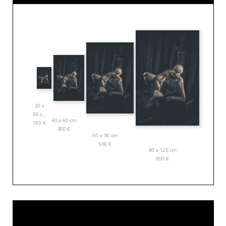
20 x
30 cm
40 x 60 cm
150
€
300
€
60 x 90 cm
500
€
80 x 120 cm
800
€