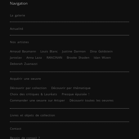
Navigation
La galerie
Actualité
Nos artistes
Arnaud Baumann
Louis Blanc
Justine Darmon
Dina Goldstein
Jaroslav
Anna Laza
RANCINAN
Brooke Shaden
Idan Wizen
Deborah Zuanazzi
Acquérir une oeuvre
Découvrir par collection
Découvrir par thématique
Choix des critiques & Lauréats
Presque épuisée !
Commander une oeuvre sur Artsper
Découvrir toutes les oeuvres
Livres et objets de collection
Contact
Besoin de conseil ?