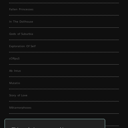
Fallen Princesses
In The Dollhouse
Gods of Suburbia
Exploration Of Self
cORpuS
Ab Intus
Mutatio
Story of Love
Métamorphoses
Fallen Angels