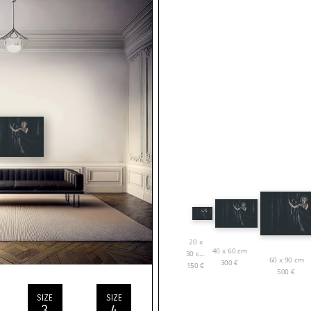
20 x
40 x 60 cm
30 cm
60 x 90 cm
300
€
150
€
500
€
SIZE
SIZE
3
4