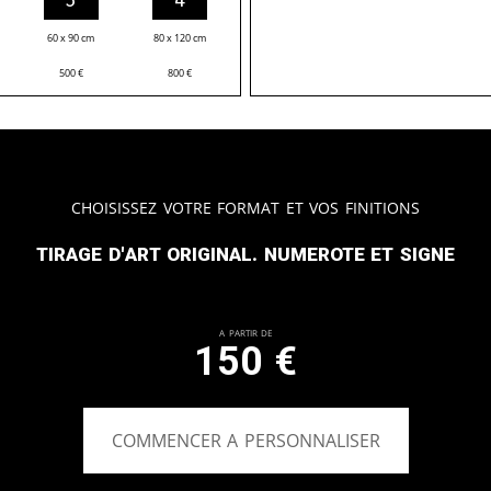
60 x 90 cm
80 x 120 cm
500
€
800
€
Choisissez votre format et vos finitions
Tirage d'art original. Numerote et signe
A partir de
150
€
COMMENCER A PERSONNALISER