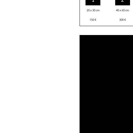
20 x 30 cm
40 x 60 cm
150
€
300
€