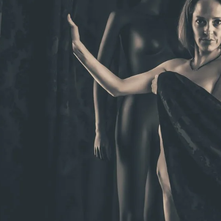
Brooke Shaden
Idan Wizen
Deborah Zuanazzi