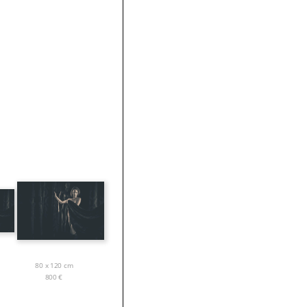
80 x 120 cm
800
€