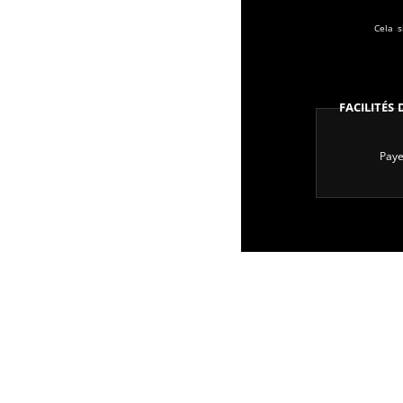
Cela s
Facilités
Paye