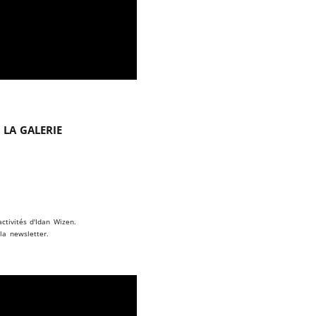
 la galerie
ctivités d'Idan Wizen.
la newsletter.