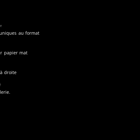
re
 uniques au format
ur papier mat
à droite
é
lerie.