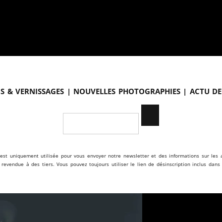
s & vernissages | Nouvelles photographies | Actu de
est uniquement utilisée pour vous envoyer notre newsletter et des informations sur les a
s revendue à des tiers. Vous pouvez toujours utiliser le lien de désinscription inclus dans 