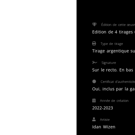
Édition de cette œuv
Edition de 4 tirages
Type de tirage
Tirage argentique s
Signature
Sur le recto. En bas 
Certificat d'authenticit
Oui, inclus par la ga
Année de création
2022-2023
Artiste
Idan Wizen