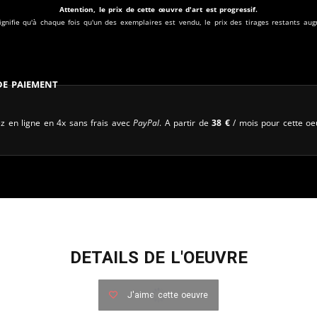
Attention, le prix de cette œuvre d'art est progressif.
ignifie qu'à chaque fois qu'un des exemplaires est vendu, le prix des tirages restants au
 de paiement
z en ligne en 4x sans frais avec
PayPal
. A partir de
38
€
/ mois pour cette oe
DETAILS DE L'OEUVRE
J'aime cette oeuvre