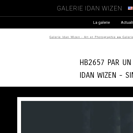
Galerie Idan Wizen
La galerie
Actuali
Galerie Idan Wizen - Art et Photographie
»»
Galeri
HB2657 par
Un
Idan Wizen -
Si