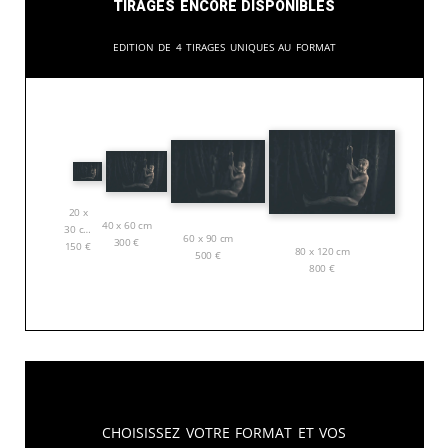
Tirages encore disponibles
Edition de 4 tirages uniques au format
20 x
40 x 60 cm
30 cm
60 x 90 cm
300
€
150
€
80 x 120 cm
500
€
800
€
Choisissez votre format et vos