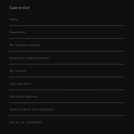
Galerie d’art
Home
Newsletter
My favorites artwork
Frequently Asked Question
My account
Lost password
Delivery & Returns
General terms and conditions
Retrait de commande