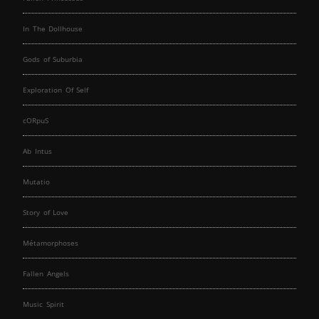
In The Dollhouse
Gods of Suburbia
Exploration Of Self
cORpuS
Ab Intus
Mutatio
Story of Love
Métamorphoses
Fallen Angels
Music Spirit