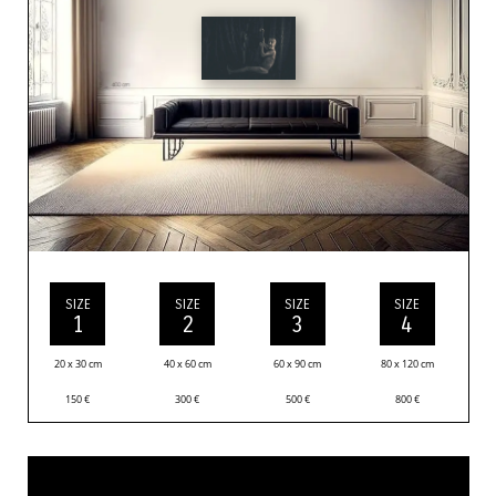
SIZE
SIZE
SIZE
SIZE
1
2
3
4
20 x 30 cm
40 x 60 cm
60 x 90 cm
80 x 120 cm
150
€
300
€
500
€
800
€