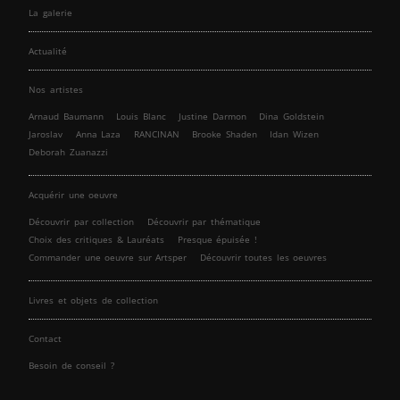
La galerie
Actualité
Nos artistes
Arnaud Baumann
Louis Blanc
Justine Darmon
Dina Goldstein
Jaroslav
Anna Laza
RANCINAN
Brooke Shaden
Idan Wizen
Deborah Zuanazzi
Acquérir une oeuvre
Découvrir par collection
Découvrir par thématique
Choix des critiques & Lauréats
Presque épuisée !
Commander une oeuvre sur Artsper
Découvrir toutes les oeuvres
Livres et objets de collection
Contact
Besoin de conseil ?