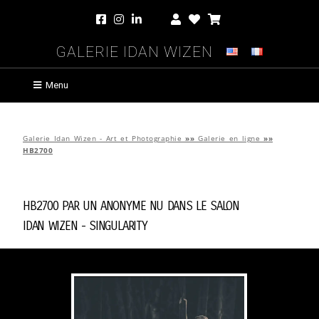
Galerie Idan Wizen
Menu
Galerie Idan Wizen - Art et Photographie
»»
Galerie en ligne
»»
HB2700
HB2700 par
Un Anonyme Nu Dans Le Salon
Idan Wizen -
Singularity