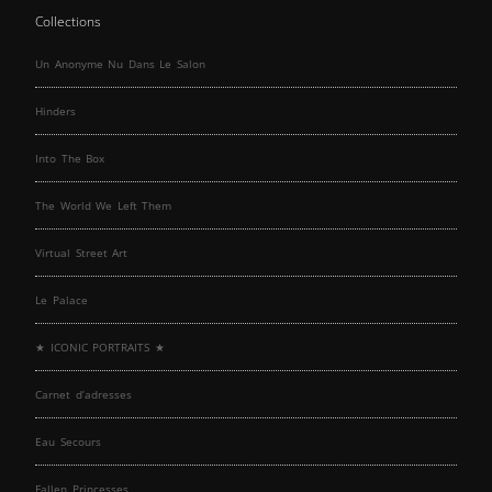
Collections
Un Anonyme Nu Dans Le Salon
Hinders
Into The Box
The World We Left Them
Virtual Street Art
Le Palace
★ ICONIC PORTRAITS ★
Carnet d’adresses
Eau Secours
Fallen Princesses