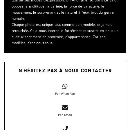
que de ses modes d’expression, Un Anonyme Nu Dans Le Salon
oppose la multitude, la variété, la force de caractère, le
mouvement, le surprenant et le naturel à l’état brut du genre
humain.
Chaque photo est unique tout comme son modèle, et jamais
retouchée. Cela nous interpelle forcément et suscite en nous un
curieux sentiment de proximité, d’appartenance. Car ces
modèles, c’est nous tous.
N'HÉSITEZ PAS À NOUS CONTACTER
Par WhatsApp
Par Email