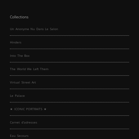
Collections
Un Anonyme Nu Dans Le Salon
Hinders
Into The Box
The World We Left Them
Virtual Street Art
Le Palace
★ ICONIC PORTRAITS ★
Carnet d’adresses
Eau Secours