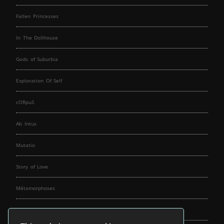
Fallen Princesses
In The Dollhouse
Gods of Suburbia
Exploration Of Self
cORpuS
Ab Intus
Mutatio
Story of Love
Métamorphoses
Fallen Angels