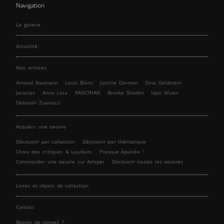
Navigation
La galerie
Actualité
Nos artistes
Arnaud Baumann
Louis Blanc
Justine Darmon
Dina Goldstein
Jaroslav
Anna Laza
RANCINAN
Brooke Shaden
Idan Wizen
Deborah Zuanazzi
Acquérir une oeuvre
Découvrir par collection
Découvrir par thématique
Choix des critiques & Lauréats
Presque épuisée !
Commander une oeuvre sur Artsper
Découvrir toutes les oeuvres
Livres et objets de collection
Contact
Besoin de conseil ?