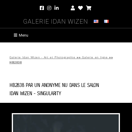
Galerie Idan Wizen
Menu
Galerie Idan Wizen - Art et Photographie
»»
Galerie en ligne
»»
HB2838
HB2838 par
Un Anonyme Nu Dans Le Salon
Idan Wizen -
Singularity