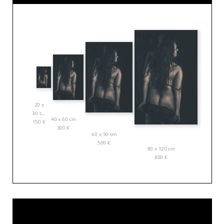
20 x
30 cm
40 x 60 cm
150
€
300
€
60 x 90 cm
500
€
80 x 120 cm
800
€