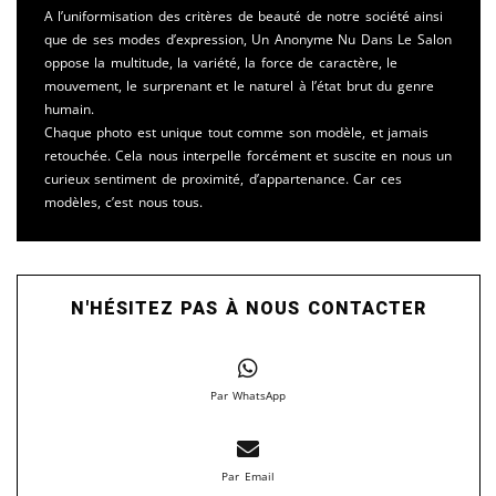
A l’uniformisation des critères de beauté de notre société ainsi
que de ses modes d’expression, Un Anonyme Nu Dans Le Salon
oppose la multitude, la variété, la force de caractère, le
mouvement, le surprenant et le naturel à l’état brut du genre
humain.
Chaque photo est unique tout comme son modèle, et jamais
retouchée. Cela nous interpelle forcément et suscite en nous un
curieux sentiment de proximité, d’appartenance. Car ces
modèles, c’est nous tous.
N'HÉSITEZ PAS À NOUS CONTACTER
Par WhatsApp
Par Email