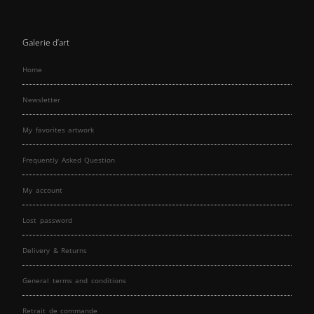
Galerie d’art
Home
Newsletter
My favorites artwork
Frequently Asked Question
My account
Lost password
Delivery & Returns
General terms and conditions
Retrait de commande