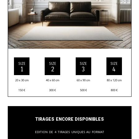
SIZE
SIZE
SIZE
SIZE
1
2
3
4
20 x 30 cm
40 x 60 cm
60 x 90 cm
80 x 120 cm
150
€
300
€
500
€
800
€
Tirages encore disponibles
Edition de 4 tirages uniques au format