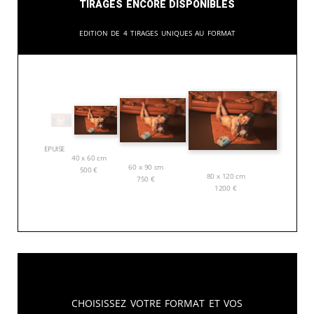
Tirages encore disponibles
Edition de 4 tirages uniques au format
EPUISE
40 x 60 cm
60 x 90 cm
500
€
80 x 120 cm
750
€
1200
€
Choisissez votre format et vos