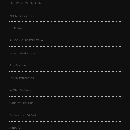
The World We Left Them
Virtual Street Art
Le Palace
★ ICONIC PORTRAITS ★
Carnet d’adresses
Eau Secours
Fallen Princesses
In The Dollhouse
Gods of Suburbia
Exploration Of Self
cORpuS