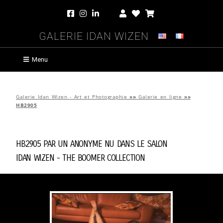
Galerie Idan Wizen
Menu
Galerie Idan Wizen - Art et Photographie
»»
Galerie en ligne
»»
HB2905
HB2905 par
Un Anonyme Nu Dans Le Salon
Idan Wizen -
The Boomer Collection