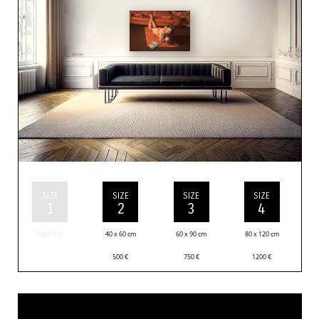
SIZE
SIZE
SIZE
SIZE
1
2
3
4
Sold Out
40 x 60 cm
60 x 90 cm
80 x 120 cm
500
€
750
€
1200
€