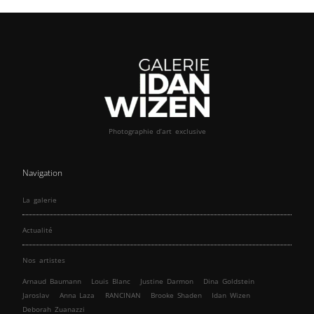
Photographie d’art exclusive
Navigation
La galerie
Actualité
Nos artistes
Arnaud Baumann
Louis Blanc
Justine Darmon
Dina Goldstein
Jaroslav
Anna Laza
RANCINAN
Brooke Shaden
Idan Wizen
Deborah Zuanazzi