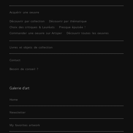
Acquérir une oeuvre
Découvrir par collection
Découvrir par thématique
Choix des critiques & Lauréats
Presque épuisée !
Commander une oeuvre sur Artsper
Découvrir toutes les oeuvres
Livres et objets de collection
Contact
Besoin de conseil ?
Galerie d’art
Home
Newsletter
My favorites artwork