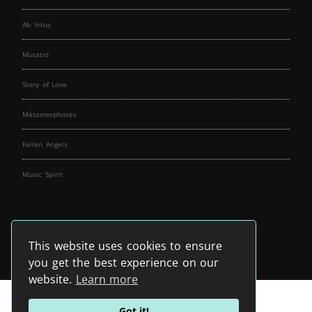
Ab Intus
Mutatio
Story of Love
Métamorphoses
Fallen Angels
Music Spirit
This website uses cookies to ensure
you get the best experience on our
website.
Learn more
Got it!