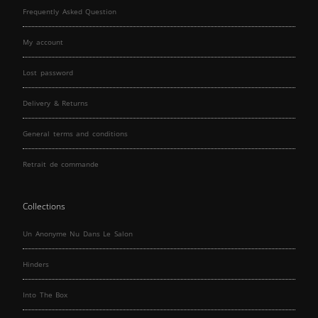
Frequently Asked Question
My account
Lost password
Delivery & Returns
General terms and conditions
Retrait de commande
Collections
Un Anonyme Nu Dans Le Salon
Hinders
Into The Box