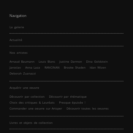
Navigation
La galerie
Actualité
Nos artistes
Arnaud Baumann
Louis Blanc
Justine Darmon
Dina Goldstein
Jaroslav
Anna Laza
RANCINAN
Brooke Shaden
Idan Wizen
Deborah Zuanazzi
Acquérir une oeuvre
Découvrir par collection
Découvrir par thématique
Choix des critiques & Lauréats
Presque épuisée !
Commander une oeuvre sur Artsper
Découvrir toutes les oeuvres
Livres et objets de collection