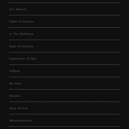
Eau Secours
Fallen Princesses
In The Dollhouse
Gods of Suburbia
Exploration Of Self
cORpuS
Ab Intus
Mutatio
Story of Love
Métamorphoses