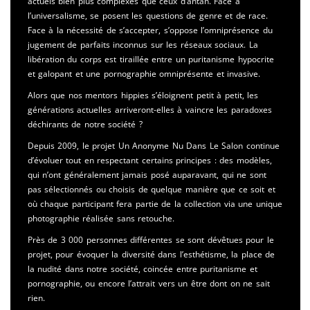
actuels bien plus complexes que ceux d’antan. Face à
l’universalisme, se posent les questions de genre et de race.
Face à la nécessité de s’accepter, s’oppose l’omniprésence du
jugement de parfaits inconnus sur les réseaux sociaux. La
libération du corps est tiraillée entre un puritanisme hypocrite
et galopant et une pornographie omniprésente et invasive.
Alors que nos mentors hippies s’éloignent petit à petit, les
générations actuelles arriveront-elles à vaincre les paradoxes
déchirants de notre société ?
Depuis 2009, le projet Un Anonyme Nu Dans Le Salon continue
d’évoluer tout en respectant certains principes : des modèles,
qui n’ont généralement jamais posé auparavant, qui ne sont
pas sélectionnés ou choisis de quelque manière que ce soit et
où chaque participant fera partie de la collection via une unique
photographie réalisée sans retouche.
Près de 3 000 personnes différentes se sont dévêtues pour le
projet, pour évoquer la diversité dans l’esthétisme, la place de
la nudité dans notre société, coincée entre puritanisme et
pornographie, ou encore l’attrait vers un être dont on ne sait
rien.