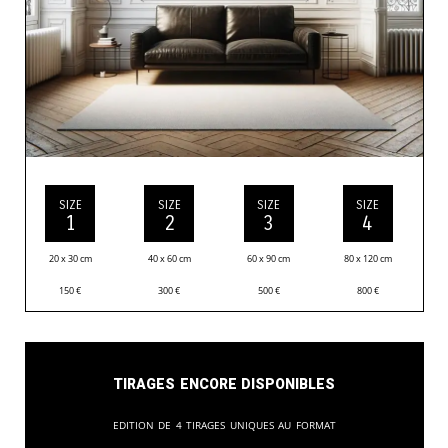
SIZE
SIZE
SIZE
SIZE
1
2
3
4
20 x 30 cm
40 x 60 cm
60 x 90 cm
80 x 120 cm
150
€
300
€
500
€
800
€
Tirages encore disponibles
Edition de 4 tirages uniques au format