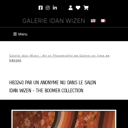
Galerie Idan Wizen
Menu
Galerie Idan Wizen - Art et Photographie
»»
Galerie en ligne
»»
HB3240
HB3240 par
Un Anonyme Nu Dans Le Salon
Idan Wizen -
The Boomer Collection