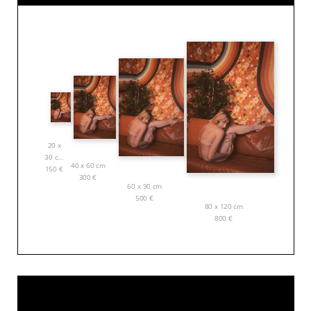
20 x
30 cm
40 x 60 cm
150
€
300
€
60 x 90 cm
500
€
80 x 120 cm
800
€