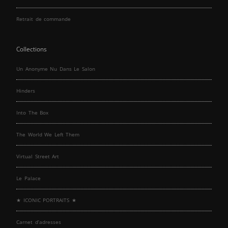
Retrait de commande
Collections
Un Anonyme Nu Dans Le Salon
Hinders
Into The Box
The World We Left Them
Virtual Street Art
Le Palace
★ ICONIC PORTRAITS ★
Carnet d’adresses