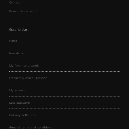
Contact
Besoin de conseil ?
Galerie d’art
Home
Newsletter
My favorites artwork
Frequently Asked Question
My account
Lost password
Delivery & Returns
General terms and conditions