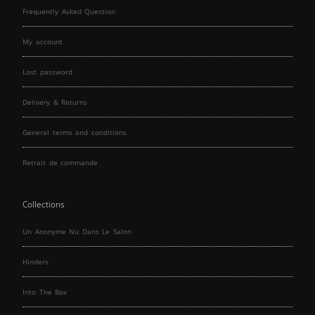
Frequently Asked Question
My account
Lost password
Delivery & Returns
General terms and conditions
Retrait de commande
Collections
Un Anonyme Nu Dans Le Salon
Hinders
Into The Box