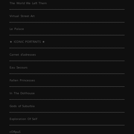
The World We Left Them
Virtual Street Art
Le Palace
★ ICONIC PORTRAITS ★
Carnet d’adresses
Eau Secours
Fallen Princesses
In The Dollhouse
Gods of Suburbia
Exploration Of Self
cORpuS