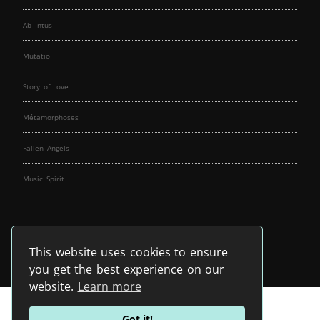
Ab Intus
Mutatio
Story of Love
Métamorphoses
Fallen Angels
Music Spirit
This website uses cookies to ensure
you get the best experience on our
website.
Learn more
Got it!