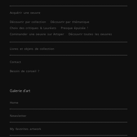
Acquérir une oeuvre
Découvrir par collection
Découvrir par thématique
Choix des critiques & Lauréats
Presque épuisée !
Commander une oeuvre sur Artsper
Découvrir toutes les oeuvres
Livres et objets de collection
Contact
Besoin de conseil ?
Galerie d’art
Home
Newsletter
My favorites artwork