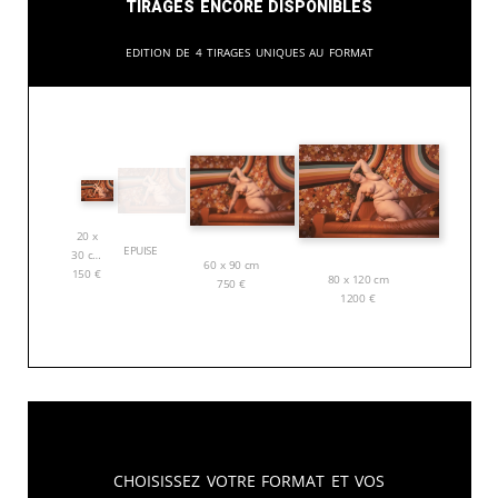
Tirages encore disponibles
Edition de 4 tirages uniques au format
20 x
EPUISE
30 cm
60 x 90 cm
150
€
80 x 120 cm
750
€
1200
€
Choisissez votre format et vos