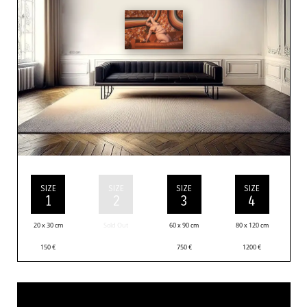
SIZE
SIZE
SIZE
SIZE
1
2
3
4
20 x 30 cm
Sold Out
60 x 90 cm
80 x 120 cm
150
€
750
€
1200
€