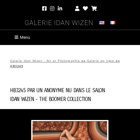
Galerie Idan Wizen
Menu
Galerie Idan Wizen - Art et Photographie
»»
Galerie en ligne
»»
HB3245
HB3245 par
Un Anonyme Nu Dans Le Salon
Idan Wizen -
The Boomer Collection