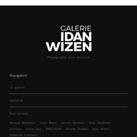
Photographie d’art exclusive
Navigation
La galerie
Actualité
Nos artistes
Arnaud Baumann
Louis Blanc
Justine Darmon
Dina Goldstein
Jaroslav
Anna Laza
RANCINAN
Brooke Shaden
Idan Wizen
Deborah Zuanazzi