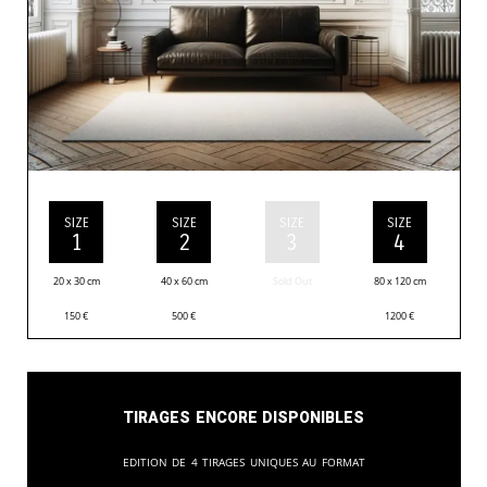
SIZE
SIZE
SIZE
SIZE
1
2
3
4
20 x 30 cm
40 x 60 cm
Sold Out
80 x 120 cm
150
€
500
€
1200
€
Tirages encore disponibles
Edition de 4 tirages uniques au format