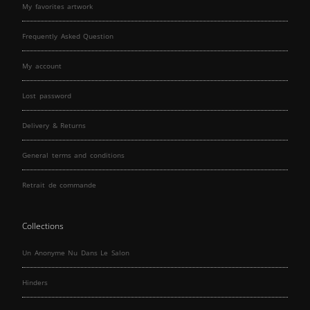
My favorites artwork
Frequently Asked Question
My account
Lost password
Delivery & Returns
General terms and conditions
Retrait de commande
Collections
Un Anonyme Nu Dans Le Salon
Hinders