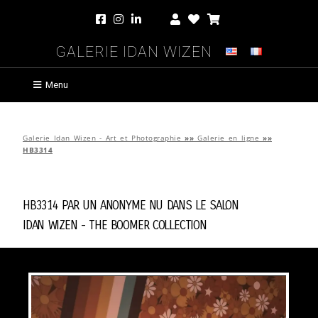
Galerie Idan Wizen
Menu
Galerie Idan Wizen - Art et Photographie
»»
Galerie en ligne
»»
HB3314
HB3314 par
Un Anonyme Nu Dans Le Salon
Idan Wizen -
The Boomer Collection