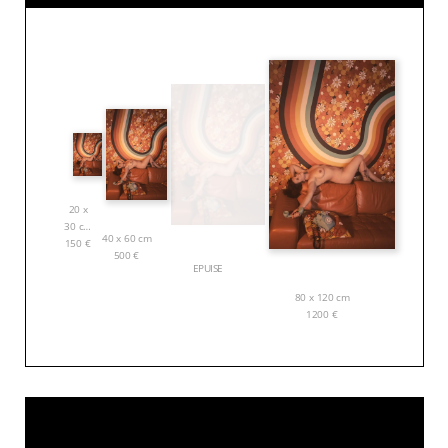
20 x
30 cm
40 x 60 cm
150
€
500
€
EPUISE
80 x 120 cm
1200
€