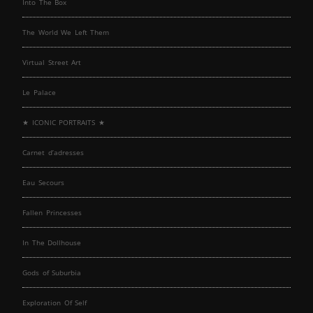
Into The Box
The World We Left Them
Virtual Street Art
Le Palace
★ ICONIC PORTRAITS ★
Carnet d’adresses
Eau Secours
Fallen Princesses
In The Dollhouse
Gods of Suburbia
Exploration Of Self