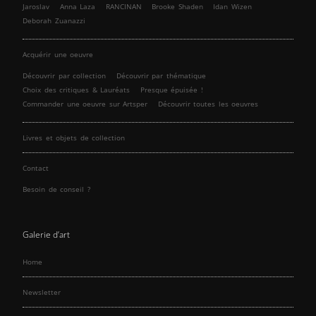
Jaroslav
Anna Laza
RANCINAN
Brooke Shaden
Idan Wizen
Deborah Zuanazzi
Acquérir une oeuvre
Découvrir par collection
Découvrir par thématique
Choix des critiques & Lauréats
Presque épuisée !
Commander une oeuvre sur Artsper
Découvrir toutes les oeuvres
Livres et objets de collection
Contact
Besoin de conseil ?
Galerie d’art
Home
Newsletter