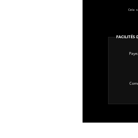
Cela s
Facilités
Payez
Comm