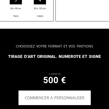
60 x 90 cm
80 x 120 cm
750
€
1200
€
Choisissez votre format et vos finitions
Tirage d'art original. Numerote et signe
A partir de
500
€
COMMENCER A PERSONNALISER