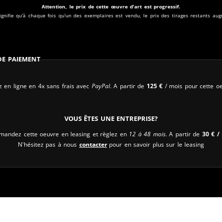
Attention, le prix de cette œuvre d'art est progressif.
ignifie qu'à chaque fois qu'un des exemplaires est vendu, le prix des tirages restants au
 de paiement
 en ligne en 4x sans frais avec
PayPal
. A partir de
125
€
/ mois pour cette oe
Vous êtes une entreprise?
andez cette oeuvre en leasing et règlez en
12 à 48 mois
. A partir de
30
€
/ 
N'hésitez pas à nous
contacter
pour en savoir plus sur le leasing