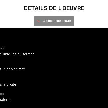
DETAILS DE L'OEUVRE
J'aime cette oeuvre
uvre
es uniques au format
 sur papier mat
s à droite
cité
galerie.