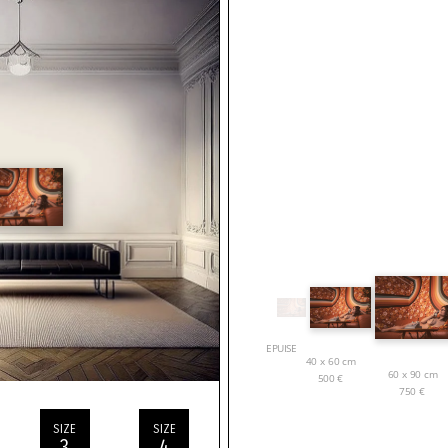
EPUISE
40 x 60 cm
60 x 90 cm
500
€
750
€
SIZE
SIZE
3
4