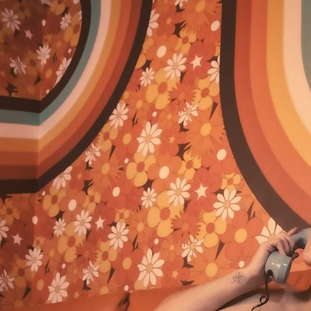
Brooke Shaden
Idan Wizen
Deborah Zuanazzi