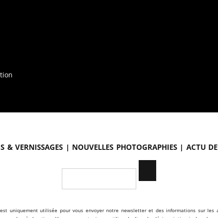
tion
s & vernissages | Nouvelles photographies | Actu de
est uniquement utilisée pour vous envoyer notre newsletter et des informations sur les a