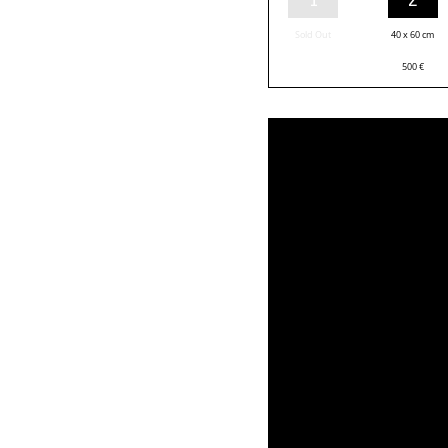
Sold Out
40 x 60 cm
500
€