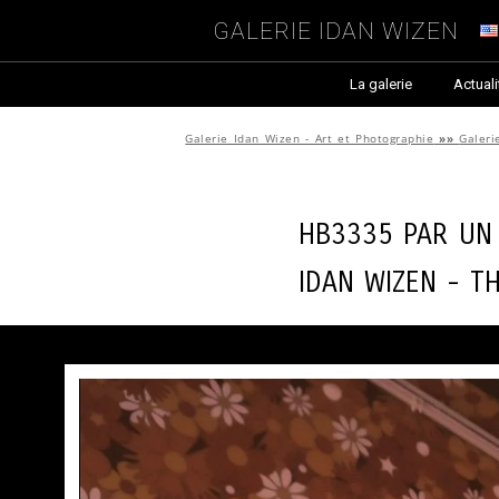
Galerie Idan Wizen
La galerie
Actuali
Galerie Idan Wizen - Art et Photographie
»»
Galeri
HB3335 par
Un
Idan Wizen -
T