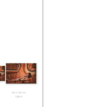
80 x 120 cm
1200
€