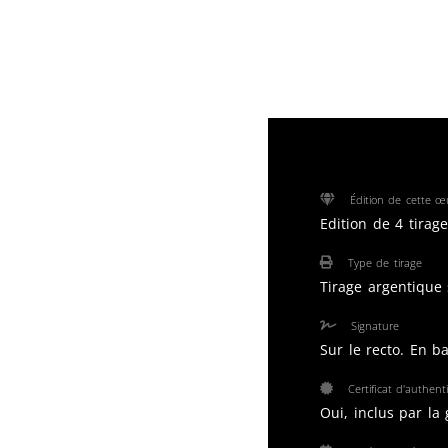
Édition de cette œ
Edition de 4 tirag
Type de tirage
Tirage argentique
Signature
Sur le recto. En ba
Certificat d'authenti
Oui, inclus par la 