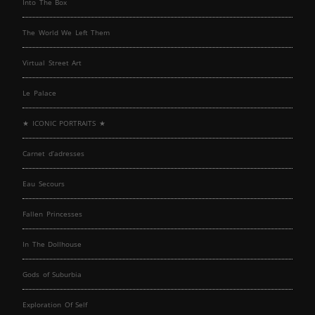
Into The Box
The World We Left Them
Virtual Street Art
Le Palace
★ ICONIC PORTRAITS ★
Carnet d’adresses
Eau Secours
Fallen Princesses
In The Dollhouse
Gods of Suburbia
Exploration Of Self