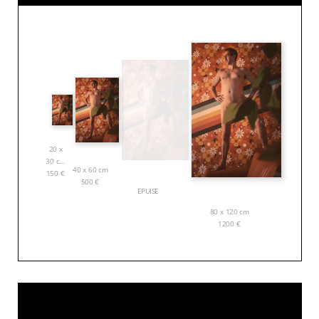
20 x
30 cm
40 x 60 cm
150
€
500
€
EPUISE
80 x 120 cm
1200
€