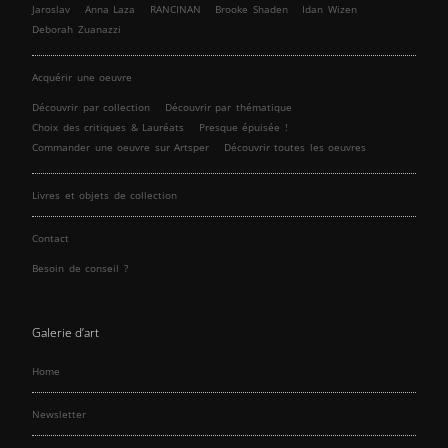
Jaroslav
Anna Laza
RANCINAN
Brooke Shaden
Idan Wizen
Deborah Zuanazzi
Acquérir une oeuvre
Découvrir par collection
Découvrir par thématique
Choix des critiques & Lauréats
Presque épuisée !
Commander une oeuvre sur Artsper
Découvrir toutes les oeuvres
Livres et objets de collection
Contact
Besoin de conseil ?
Galerie d’art
Home
Newsletter