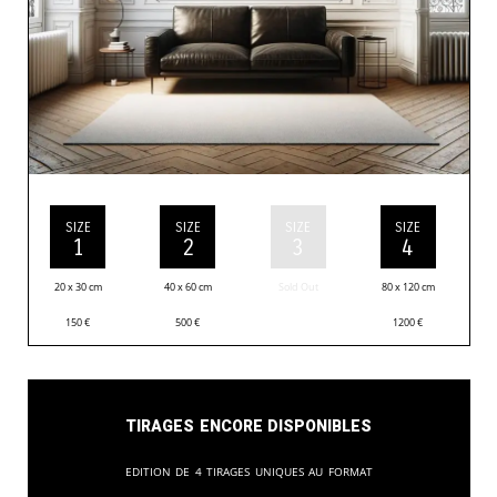
SIZE
SIZE
SIZE
SIZE
1
2
3
4
20 x 30 cm
40 x 60 cm
Sold Out
80 x 120 cm
150
€
500
€
1200
€
Tirages encore disponibles
Edition de 4 tirages uniques au format