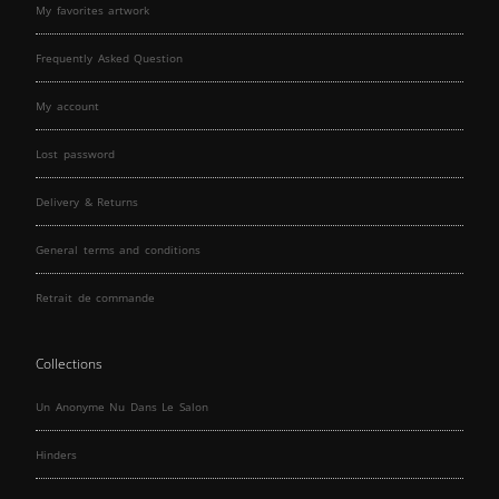
My favorites artwork
Frequently Asked Question
My account
Lost password
Delivery & Returns
General terms and conditions
Retrait de commande
Collections
Un Anonyme Nu Dans Le Salon
Hinders