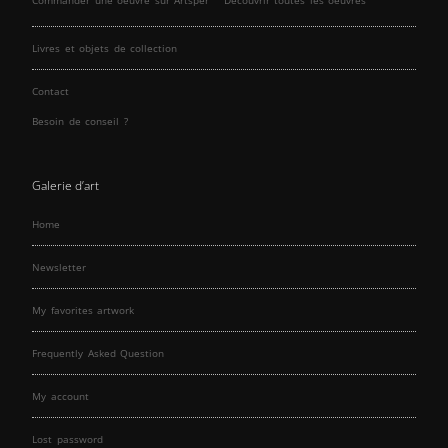
Commander une oeuvre sur Artsper
Découvrir toutes les oeuvres
Livres et objets de collection
Contact
Besoin de conseil ?
Galerie d’art
Home
Newsletter
My favorites artwork
Frequently Asked Question
My account
Lost password