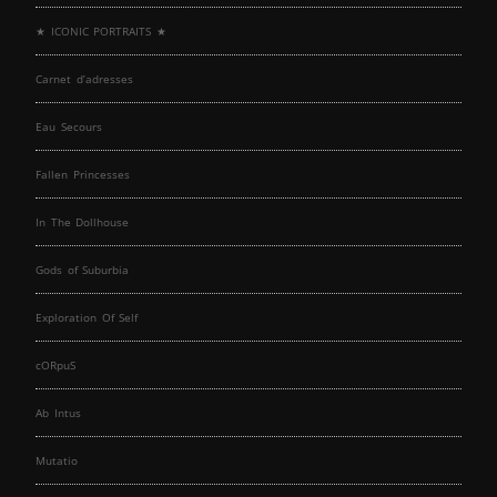
★ ICONIC PORTRAITS ★
Carnet d’adresses
Eau Secours
Fallen Princesses
In The Dollhouse
Gods of Suburbia
Exploration Of Self
cORpuS
Ab Intus
Mutatio