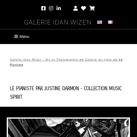
Galerie Idan Wizen
Menu
Galerie Idan Wizen - Art et Photographie
»»
Galerie en ligne
»»
Le
Pianiste
Le Pianiste par
Justine Darmon
-
Collection Music
Spirit