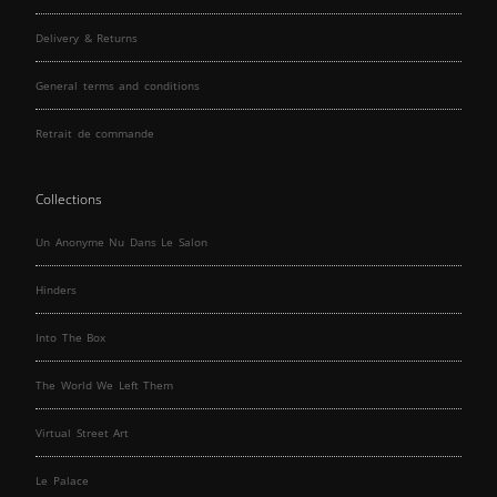
Delivery & Returns
General terms and conditions
Retrait de commande
Collections
Un Anonyme Nu Dans Le Salon
Hinders
Into The Box
The World We Left Them
Virtual Street Art
Le Palace