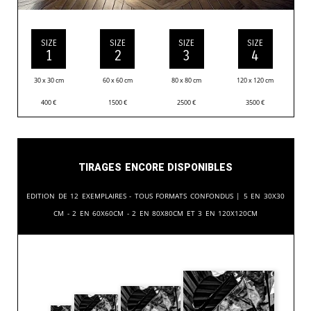
SIZE
SIZE
SIZE
SIZE
1
2
3
4
30 x 30 cm
60 x 60 cm
80 x 80 cm
120 x 120 cm
400
€
1500
€
2500
€
3500
€
Tirages encore disponibles
Edition de 12 exemplaires - tous formats confondus | 5 en 30x30
cm - 2 en 60x60cm - 2 en 80x80cm et 3 en 120x120cm