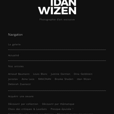
Photographie d’art exclusive
Navigation
La galerie
Actualité
Nos artistes
Arnaud Baumann
Louis Blanc
Justine Darmon
Dina Goldstein
Jaroslav
Anna Laza
RANCINAN
Brooke Shaden
Idan Wizen
Deborah Zuanazzi
Acquérir une oeuvre
Découvrir par collection
Découvrir par thématique
Choix des critiques & Lauréats
Presque épuisée !