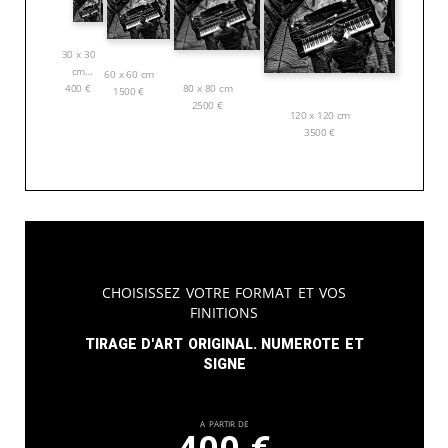
30 x 30
cm
60 x 60 cm
80 x 80 cm
400
€
1500
€
2500
€
120 x 120 cm
3500
€
Choisissez votre format et vos
finitions
Tirage d'art original. Numerote et
signe
A partir de