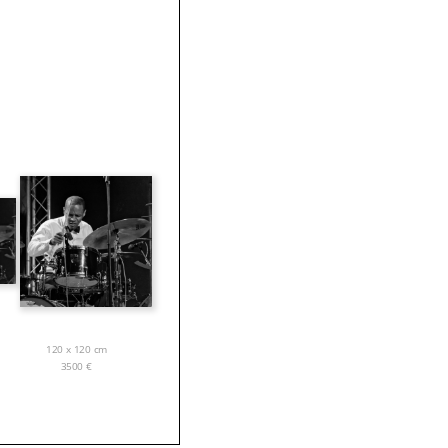
120 x 120 cm
3500
€