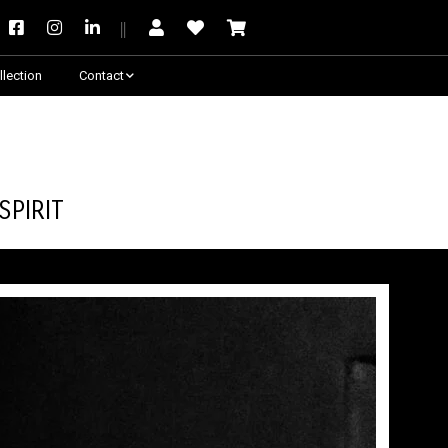
llection
Contact
Besoin de conseil ?
Spirit