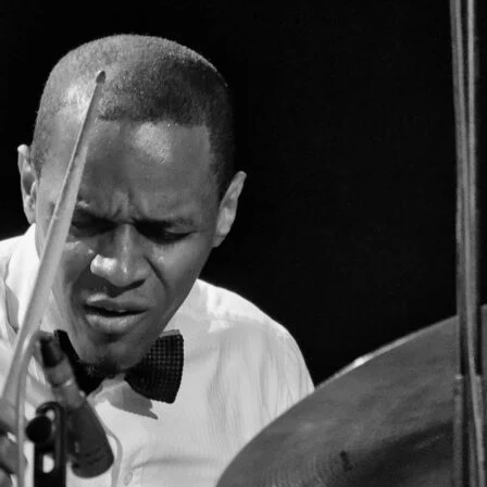
Brooke Shaden
Idan Wizen
Deborah Zuanazzi