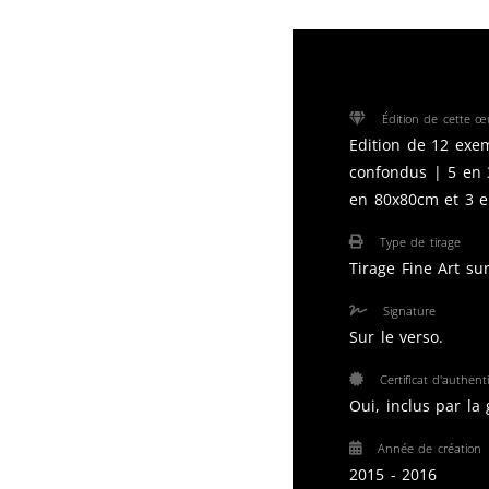
Édition de cette œ
Edition de 12 exem
confondus | 5 en 
en 80x80cm et 3 
Type de tirage
Tirage Fine Art su
Signature
Sur le verso.
Certificat d'authenti
Oui, inclus par la 
Année de création
2015 - 2016