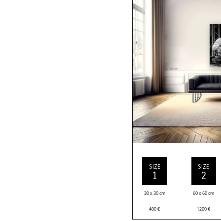
SIZE
SIZE
1
2
30 x 30 cm
60 x 60 cm
400
€
1200
€