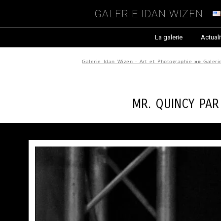
Galerie Idan Wizen
La galerie
Actuali
Galerie Idan Wizen - Art et Photographie
»»
Galeri
Mr. Quincy pa