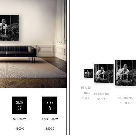
30 x 30
cm
60 x 60 cm
80 x 80 cm
400
€
1200
€
SIZE
SIZE
1800
€
3
4
80 x 80 cm
120 x 120 cm
1800
€
3500
€