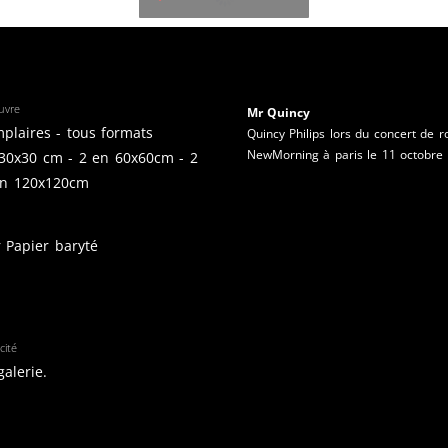
uvre
Mr Quincy
plaires - tous formats
Quincy Philips lors du concert de 
NewMorning à paris le 11 octobre
30x30 cm - 2 en 60x60cm - 2
en 120x120cm
r Papier baryté
cité
galerie.