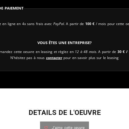
 de paiement
 en ligne en 4x sans frais avec
PayPal
. A partir de
100
€
/ mois pour cette oe
Vous êtes une entreprise?
andez cette oeuvre en leasing et règlez en
12 à 48 mois
. A partir de
30
€
/ 
N'hésitez pas à nous
contacter
pour en savoir plus sur le leasing
DETAILS DE L'OEUVRE
J'aime cette oeuvre