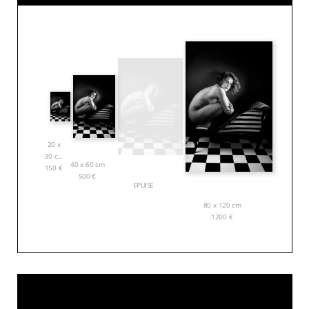
20 x
30 cm
40 x 60 cm
150
€
500
€
EPUISE
80 x 120 cm
1200
€