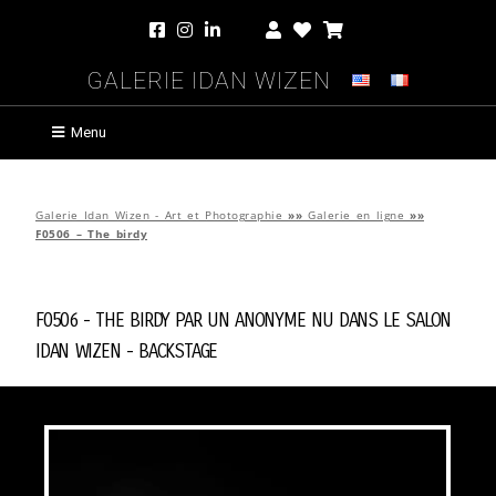
Galerie Idan Wizen
Menu
Galerie Idan Wizen - Art et Photographie
»»
Galerie en ligne
»»
F0506 – The birdy
F0506 - The birdy par
Un Anonyme Nu Dans Le Salon
Idan Wizen -
Backstage