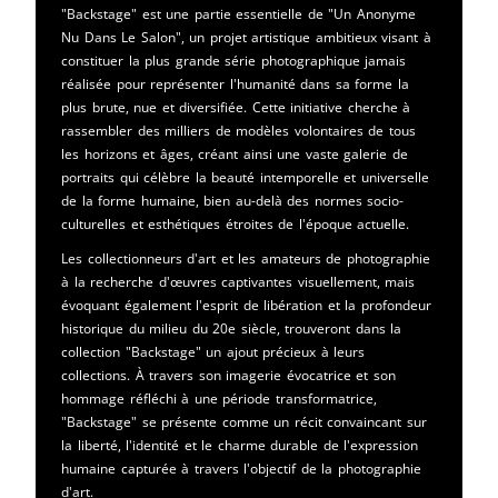
"Backstage" est une partie essentielle de "Un Anonyme
Nu Dans Le Salon", un projet artistique ambitieux visant à
constituer la plus grande série photographique jamais
réalisée pour représenter l'humanité dans sa forme la
plus brute, nue et diversifiée. Cette initiative cherche à
rassembler des milliers de modèles volontaires de tous
les horizons et âges, créant ainsi une vaste galerie de
portraits qui célèbre la beauté intemporelle et universelle
de la forme humaine, bien au-delà des normes socio-
culturelles et esthétiques étroites de l'époque actuelle.
Les collectionneurs d'art et les amateurs de photographie
à la recherche d'œuvres captivantes visuellement, mais
évoquant également l'esprit de libération et la profondeur
historique du milieu du 20e siècle, trouveront dans la
collection "Backstage" un ajout précieux à leurs
collections. À travers son imagerie évocatrice et son
hommage réfléchi à une période transformatrice,
"Backstage" se présente comme un récit convaincant sur
la liberté, l'identité et le charme durable de l'expression
humaine capturée à travers l'objectif de la photographie
d'art.