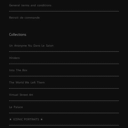
General terms and conditions
Retrait de commande
Collections
Un Anonyme Nu Dans Le Salon
Hinders
Into The Box
The World We Left Them
Virtual Street Art
Le Palace
★ ICONIC PORTRAITS ★