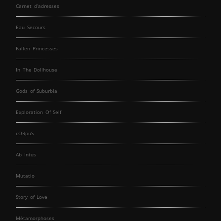
Carnet d’adresses
Eau Secours
Fallen Princesses
In The Dollhouse
Gods of Suburbia
Exploration Of Self
cORpuS
Ab Intus
Mutatio
Story of Love
Métamorphoses