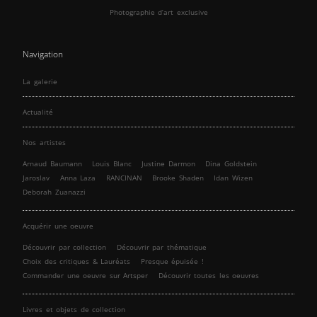
Photographie d’art exclusive
Navigation
La galerie
Actualité
Nos artistes
Arnaud Baumann
Louis Blanc
Justine Darmon
Dina Goldstein
Jaroslav
Anna Laza
RANCINAN
Brooke Shaden
Idan Wizen
Deborah Zuanazzi
Acquérir une oeuvre
Découvrir par collection
Découvrir par thématique
Choix des critiques & Lauréats
Presque épuisée !
Commander une oeuvre sur Artsper
Découvrir toutes les oeuvres
Livres et objets de collection