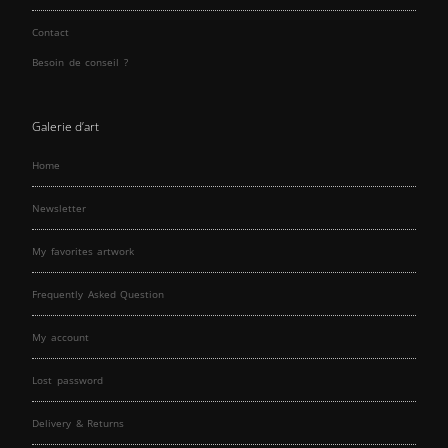
Contact
Besoin de conseil ?
Galerie d’art
Home
Newsletter
My favorites artwork
Frequently Asked Question
My account
Lost password
Delivery & Returns