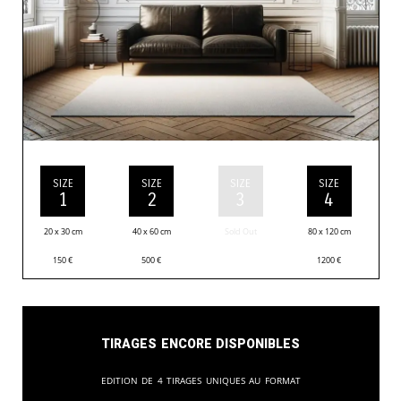
SIZE
SIZE
SIZE
SIZE
1
2
3
4
20 x 30 cm
40 x 60 cm
Sold Out
80 x 120 cm
150
€
500
€
1200
€
Tirages encore disponibles
Edition de 4 tirages uniques au format