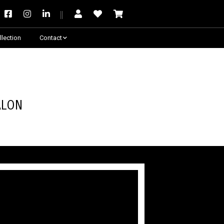
llection
Contact
Besoin de conseil ?
alon