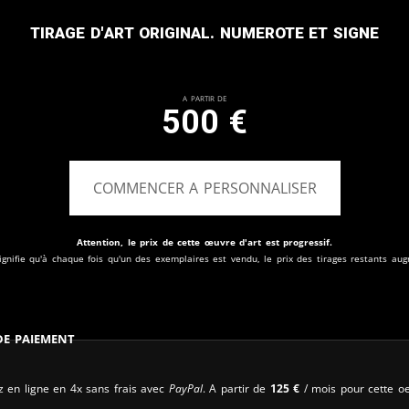
Tirage d'art original. Numerote et signe
A partir de
500
€
COMMENCER A PERSONNALISER
Attention, le prix de cette œuvre d'art est progressif.
ignifie qu'à chaque fois qu'un des exemplaires est vendu, le prix des tirages restants au
 de paiement
 en ligne en 4x sans frais avec
PayPal
. A partir de
125
€
/ mois pour cette oe