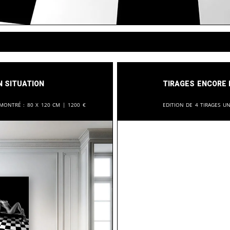
n situation
Tirages encore 
 montré :
80 x 120 cm |
1200
€
Edition de 4 tirages u