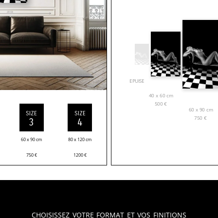
EPUISE
40 x 60 cm
500
€
60 x 90 cm
SIZE
SIZE
750
€
3
4
60 x 90 cm
80 x 120 cm
750
€
1200
€
Choisissez votre format et vos finitions