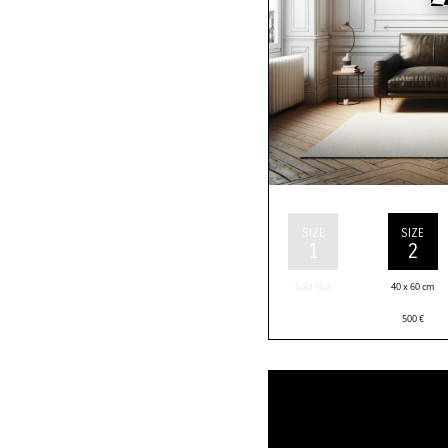
SIZE
SIZE
1
2
Sold Out
40 x 60 cm
500
€