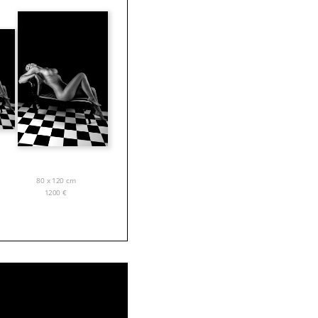
80 x 120 cm
1200
€