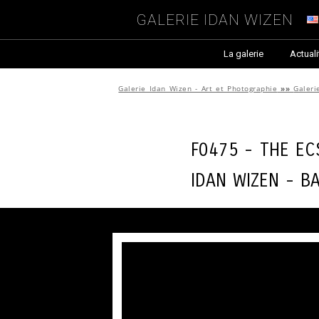
Galerie Idan Wizen
La galerie
Actuali
Galerie Idan Wizen - Art et Photographie
»»
Galeri
F0475 - The ec
Idan Wizen -
B