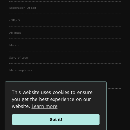
Exploration Of Self
cORpuS
Ab Intus
Mutatio
Story of Love
Métamorphoses
Fallen Angels
This website uses cookies to ensure
Music Spirit
you get the best experience on our
website.
Learn more
Got it!