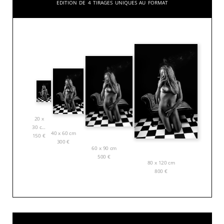
Edition de 4 tirages uniques au format
20 x
30 cm
40 x 60 cm
150
€
300
€
60 x 90 cm
500
€
80 x 120 cm
800
€