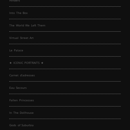
Hinders
Into The Box
The World We Left Them
Virtual Street Art
Le Palace
★ ICONIC PORTRAITS ★
Carnet d’adresses
Eau Secours
Fallen Princesses
In The Dollhouse
Gods of Suburbia